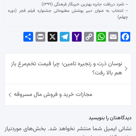
– نامزد دریافت جایزه بهترین خبرنگار فرهنگی (۱۳۹۹)
– انتخاب به عنوان دبیر پوشش مطبوعاتی جشنواره فیلم فجر (دوره
چهلم)
Sha
Pri
X
Tel
Yah
Co
Wh
Em
Fac
re
nt
egr
oo
py
ats
ail
ebo
ok
راهبری
Ap
Lin
Mai
am
نوسان ذرت و زنجیره تامین؛ چرا قیمت تخم‌مرغ باز
نوشته‌ها
p
k
l
هم بالا رفت؟
مجازات خرید و فروش مال مسروقه
دیدگاهتان را بنویسید
نشانی ایمیل شما منتشر نخواهد شد.
بخش‌های موردنیاز