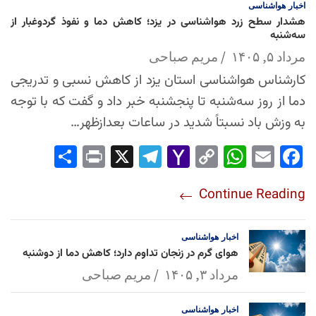
اخبار
هواشناسی
هشدار سطح زرد هواشناسی در یزد؛ کاهش دما و نفوذ گردوغبار از
سه‌شنبه
مرداد ۵, ۱۴۰۵
مریم صباحی
کارشناس هواشناسی استان یزد از کاهش نسبی و تدریجی
دما از روز سه‌شنبه تا پنجشنبه خبر داد و گفت که با توجه
به وزش باد نسبتاً شدید در ساعات بعدازظهر…
Sha
Pri
X
Tel
Yah
Co
Wh
Em
Fac
re
nt
egr
oo
py
ats
ail
ebo
Continue Reading
am
Mai
Lin
Ap
ok
l
k
p
اخبار
هواشناسی
هوای گرم در زنجان تداوم دارد؛ کاهش دما از دوشنبه
مرداد ۳, ۱۴۰۵
مریم صباحی
اخبار
هواشناسی