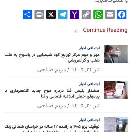
و عملیات‌های…
Sha
Pri
X
Tel
Yah
Co
Wh
Em
Fac
re
nt
egr
oo
py
ats
ail
ebo
Continue Reading
am
Mai
Lin
Ap
ok
l
k
p
اجتماعی
اخبار
مهر و موم مرکز توزیع کود شیمیایی در یاسوج به علت
تقلب و گرانفروشی
تیر ۲۴, ۱۴۰۵
مریم صباحی
اجتماعی
اخبار
هشدار پلیس فتا درباره موج جدید کلاهبرداری با
پیامهای جعلی ابلاغیه قضایی و ثنا
تیر ۲۰, ۱۴۰۵
مریم صباحی
اجتماعی
اخبار
توقیف پژو ۴۰۵ با راننده ۱۲ ساله در خراسان شمالی زنگ