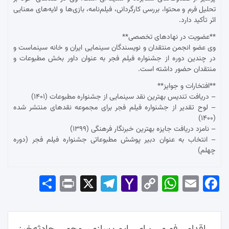
تحلیل فرم و محتوا، بررسی کارگردانی، فیلم‌نامه، بازی‌ها و لایه‌های معنایی
اثر تأکید دارد.
**عضویت در نهادهای تخصصی**
وی عضو انجمن منتقدان و نویسندگان سینمایی ایران و خانه سینماست و
در چندین دوره از جشنواره فیلم فجر به عنوان داور بخش مطبوعات و
منتقدان حضور داشته است.
**افتخارات و جوایز**
– دریافت تندیس بهترین نقد سینمایی از جشنواره مطبوعات (۱۴۰۱)
– لوح تقدیر از جشنواره فیلم فجر برای مجموعه نقدهای منتشر شده
(۱۴۰۰)
– نامزد دریافت جایزه بهترین خبرنگار فرهنگی (۱۳۹۹)
– انتخاب به عنوان دبیر پوشش مطبوعاتی جشنواره فیلم فجر (دوره
چهلم)
Sha
Pri
X
Tel
Yah
Co
Wh
Em
Fac
re
nt
egr
oo
py
ats
ail
ebo
ok
راهبری
Ap
Lin
Mai
am