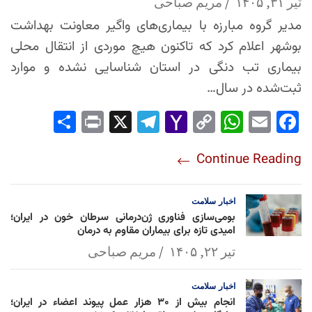
تیر ۳۱, ۱۴۰۵
مریم صباحی
مدیر گروه مبارزه با بیماری‌های واگیر معاونت بهداشت
بوشهر اعلام کرد که تاکنون هیچ موردی از انتقال محلی
بیماری تب دنگی در استان شناسایی نشده و موارد
ثبت‌شده در سال…
Sha
Pri
X
Tel
Yah
Co
Wh
Em
Fac
re
nt
egr
oo
py
ats
ail
ebo
Continue Reading
am
Mai
Lin
Ap
ok
l
k
p
اخبار
سلامت
بومی‌سازی فناوری ژن‌درمانی سرطان خون در ایران؛
امیدی تازه برای بیماران مقاوم به درمان
تیر ۲۲, ۱۴۰۵
مریم صباحی
اخبار
سلامت
انجام بیش از ۳۰ هزار عمل پیوند اعضاء در ایران؛