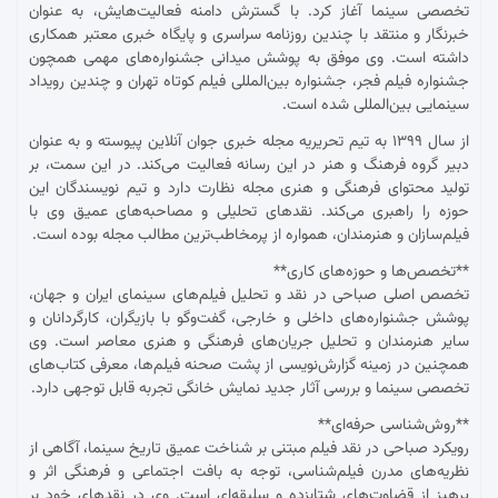
تخصصی سینما آغاز کرد. با گسترش دامنه فعالیت‌هایش، به عنوان
خبرنگار و منتقد با چندین روزنامه سراسری و پایگاه خبری معتبر همکاری
داشته است. وی موفق به پوشش میدانی جشنواره‌های مهمی همچون
جشنواره فیلم فجر، جشنواره بین‌المللی فیلم کوتاه تهران و چندین رویداد
سینمایی بین‌المللی شده است.
از سال ۱۳۹۹ به تیم تحریریه مجله خبری جوان آنلاین پیوسته و به عنوان
دبیر گروه فرهنگ و هنر در این رسانه فعالیت می‌کند. در این سمت، بر
تولید محتوای فرهنگی و هنری مجله نظارت دارد و تیم نویسندگان این
حوزه را راهبری می‌کند. نقدهای تحلیلی و مصاحبه‌های عمیق وی با
فیلم‌سازان و هنرمندان، همواره از پرمخاطب‌ترین مطالب مجله بوده است.
**تخصص‌ها و حوزه‌های کاری**
تخصص اصلی صباحی در نقد و تحلیل فیلم‌های سینمای ایران و جهان،
پوشش جشنواره‌های داخلی و خارجی، گفت‌وگو با بازیگران، کارگردانان و
سایر هنرمندان و تحلیل جریان‌های فرهنگی و هنری معاصر است. وی
همچنین در زمینه گزارش‌نویسی از پشت صحنه فیلم‌ها، معرفی کتاب‌های
تخصصی سینما و بررسی آثار جدید نمایش خانگی تجربه قابل توجهی دارد.
**روش‌شناسی حرفه‌ای**
رویکرد صباحی در نقد فیلم مبتنی بر شناخت عمیق تاریخ سینما، آگاهی از
نظریه‌های مدرن فیلم‌شناسی، توجه به بافت اجتماعی و فرهنگی اثر و
پرهیز از قضاوت‌های شتابزده و سلیقه‌ای است. وی در نقدهای خود بر