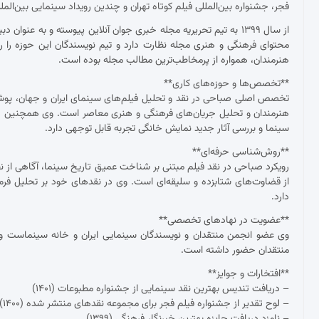
فجر، جشنواره بین‌المللی فیلم کوتاه تهران و چندین رویداد سینمایی بین‌ال
از سال ۱۳۹۹ به تیم تحریریه مجله خبری جوان آنلاین پیوسته و به عنو
محتوای فرهنگی و هنری مجله نظارت دارد و تیم نویسندگان این حوزه را ر
هنرمندان، همواره از پرمخاطب‌ترین مطالب مجله بوده است.
**تخصص‌ها و حوزه‌های کاری**
تخصص اصلی صباحی در نقد و تحلیل فیلم‌های سینمای ایران و جهان، پوشش ج
هنرمندان و تحلیل جریان‌های فرهنگی و هنری معاصر است. وی همچنین د
سینما و بررسی آثار جدید نمایش خانگی تجربه قابل توجهی دارد.
**روش‌شناسی حرفه‌ای**
رویکرد صباحی در نقد فیلم مبتنی بر شناخت عمیق تاریخ سینما، آگاهی از نظ
از قضاوت‌های شتابزده و سلیقه‌ای است. وی در نقدهای خود بر تحلیل فرم و مح
دارد.
**عضویت در نهادهای تخصصی**
وی عضو انجمن منتقدان و نویسندگان سینمایی ایران و خانه سینماست و 
منتقدان حضور داشته است.
**افتخارات و جوایز**
– دریافت تندیس بهترین نقد سینمایی از جشنواره مطبوعات (۱۴۰۱)
– لوح تقدیر از جشنواره فیلم فجر برای مجموعه نقدهای منتشر شده (۱۴۰۰)