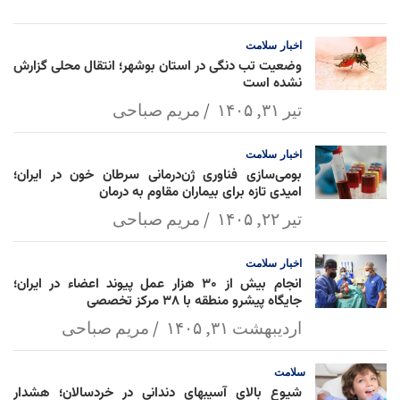
am
Mai
Lin
Ap
ok
l
k
p
اخبار
سلامت
وضعیت تب دنگی در استان بوشهر؛ انتقال محلی گزارش
نشده است
تیر ۳۱, ۱۴۰۵
مریم صباحی
اخبار
سلامت
بومی‌سازی فناوری ژن‌درمانی سرطان خون در ایران؛
امیدی تازه برای بیماران مقاوم به درمان
تیر ۲۲, ۱۴۰۵
مریم صباحی
اخبار
سلامت
انجام بیش از ۳۰ هزار عمل پیوند اعضاء در ایران؛
جایگاه پیشرو منطقه با ۳۸ مرکز تخصصی
اردیبهشت ۳۱, ۱۴۰۵
مریم صباحی
سلامت
شیوع بالای آسیبهای دندانی در خردسالان؛ هشدار