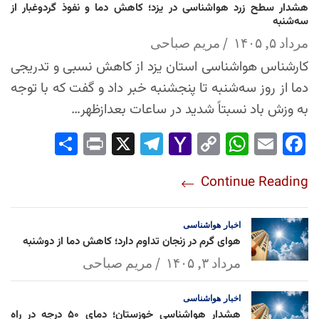
هشدار سطح زرد هواشناسی در یزد؛ کاهش دما و نفوذ گردوغبار از
سه‌شنبه
مرداد ۵, ۱۴۰۵
مریم صباحی
کارشناس هواشناسی استان یزد از کاهش نسبی و تدریجی
دما از روز سه‌شنبه تا پنجشنبه خبر داد و گفت که با توجه
به وزش باد نسبتاً شدید در ساعات بعدازظهر…
Sha
Pri
X
Tel
Yah
Co
Wh
Em
Fac
re
nt
egr
oo
py
ats
ail
ebo
Continue Reading
am
Mai
Lin
Ap
ok
l
k
p
اخبار
هواشناسی
هوای گرم در زنجان تداوم دارد؛ کاهش دما از دوشنبه
مرداد ۳, ۱۴۰۵
مریم صباحی
اخبار
هواشناسی
هشدار هواشناسی خوزستان؛ دمای ۵۰ درجه در راه