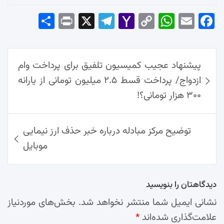
Sha
Pri
X
Tel
Yah
Co
Wh
Em
Fac
re
nt
egr
oo
py
ats
ail
ebo
ok
راهبری
Ap
Lin
Mai
am
پیشنهاد عجیب کمیسیون تلفیق برای پرداخت وام
نوشته‌ها
p
k
l
ازدواج/ پرداخت قسط ۲.۵ میلیون تومانی از یارانه
۳۰۰ هزار تومانی؟!
توضیح مرکز مبادله درباره خبر حذف ارز نیمایی
موبایل
دیدگاهتان را بنویسید
نشانی ایمیل شما منتشر نخواهد شد.
بخش‌های موردنیاز
علامت‌گذاری شده‌اند
*