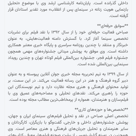
داخلی گذرانده است. پایان‌نامه کارشناسی ارشد وی با موضوع «تحلیل
بازنمایی هویت زنانه در سینمای پس از انقلاب» مورد تقدیر استادان قرار
گرفته است.
**سوابق حرفه‌ای**
صباحی فعالیت حرفه‌ای خود را از سال ۱۳۹۲ با نقد فیلم برای نشریات
تخصصی سینما آغاز کرد. با گسترش دامنه فعالیت‌هایش، به عنوان
خبرنگار و منتقد با چندین روزنامه سراسری و پایگاه خبری معتبر همکاری
داشته است. وی موفق به پوشش میدانی جشنواره‌های مهمی همچون
جشنواره فیلم فجر، جشنواره بین‌المللی فیلم کوتاه تهران و چندین رویداد
سینمایی بین‌المللی شده است.
از سال ۱۳۹۹ به تیم تحریریه مجله خبری جوان آنلاین پیوسته و به عنوان
دبیر گروه فرهنگ و هنر در این رسانه فعالیت می‌کند. در این سمت، بر
تولید محتوای فرهنگی و هنری مجله نظارت دارد و تیم نویسندگان این
حوزه را راهبری می‌کند. نقدهای تحلیلی و مصاحبه‌های عمیق وی با
فیلم‌سازان و هنرمندان، همواره از پرمخاطب‌ترین مطالب مجله بوده است.
**تخصص‌ها و حوزه‌های کاری**
تخصص اصلی صباحی در نقد و تحلیل فیلم‌های سینمای ایران و جهان،
پوشش جشنواره‌های داخلی و خارجی، گفت‌وگو با بازیگران، کارگردانان و
سایر هنرمندان و تحلیل جریان‌های فرهنگی و هنری معاصر است. وی
همچنین در زمینه گزارش‌نویسی از پشت صحنه فیلم‌ها، معرفی کتاب‌های