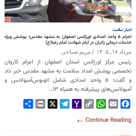
اخبار
سلامت
اعزام ۵ واحد امدادی اورژانس اصفهان به مشهد مقدس؛ پوشش ویژه
خدمات درمانی زائران در ایام شهادت امام رضا(ع)
مرداد ۱۷, ۱۴۰۵
مریم صباحی
رئیس مرکز اورژانس استان اصفهان از اعزام کاروان
تخصصی پوشش امداد سلامت به مشهد مقدس خبر داد
و گفت: ۵ واحد امدادی شامل اتوبوس‌آمبولانس و
آمبولانس‌های پیشرفته به همراه ۱۳…
Sha
Pri
X
Tel
Yah
Co
Wh
Em
Fac
re
nt
egr
oo
py
ats
ail
ebo
Continue Reading
am
Mai
Lin
Ap
ok
l
k
p