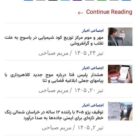
re
nt
egr
oo
py
ats
ail
ebo
Continue Reading
am
Mai
Lin
Ap
ok
l
k
p
اجتماعی
اخبار
مهر و موم مرکز توزیع کود شیمیایی در یاسوج به علت
تقلب و گرانفروشی
تیر ۲۴, ۱۴۰۵
مریم صباحی
اجتماعی
اخبار
هشدار پلیس فتا درباره موج جدید کلاهبرداری با
پیامهای جعلی ابلاغیه قضایی و ثنا
تیر ۲۰, ۱۴۰۵
مریم صباحی
اجتماعی
اخبار
توقیف پژو ۴۰۵ با راننده ۱۲ ساله در خراسان شمالی زنگ
خطر تازه‌ای برای ایمنی جاده‌ها به صدا درآورد
تیر ۲, ۱۴۰۵
مریم صباحی