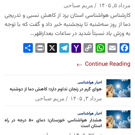
مرداد ۵, ۱۴۰۵
مریم صباحی
کارشناس هواشناسی استان یزد از کاهش نسبی و تدریجی
دما از روز سه‌شنبه تا پنجشنبه خبر داد و گفت که با توجه
به وزش باد نسبتاً شدید در ساعات بعدازظهر…
Sha
Pri
X
Tel
Yah
Co
Wh
Em
Fac
re
nt
egr
oo
py
ats
ail
ebo
Continue Reading
am
Mai
Lin
Ap
ok
l
k
p
اخبار
هواشناسی
هوای گرم در زنجان تداوم دارد؛ کاهش دما از دوشنبه
مرداد ۳, ۱۴۰۵
مریم صباحی
اخبار
هواشناسی
هشدار هواشناسی خوزستان؛ دمای ۵۰ درجه در راه
استان است
تیر ۲۷, ۱۴۰۵
مریم صباحی