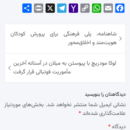
Sha
Pri
X
Tel
Yah
Co
Wh
Em
Fac
re
nt
egr
oo
py
ats
ail
ebo
ok
راهبری
Ap
Lin
Mai
am
شاهنامه، پلی فرهنگی برای پرورش کودکان
نوشته‌ها
p
k
l
هویت‌مند و اخلاق‌محور
لوکا مودریچ با پیوستن به میلان در آستانه آخرین
مأموریت فوتبالی قرار گرفت
دیدگاهتان را بنویسید
نشانی ایمیل شما منتشر نخواهد شد.
بخش‌های موردنیاز
علامت‌گذاری شده‌اند
*
دیدگاه
*