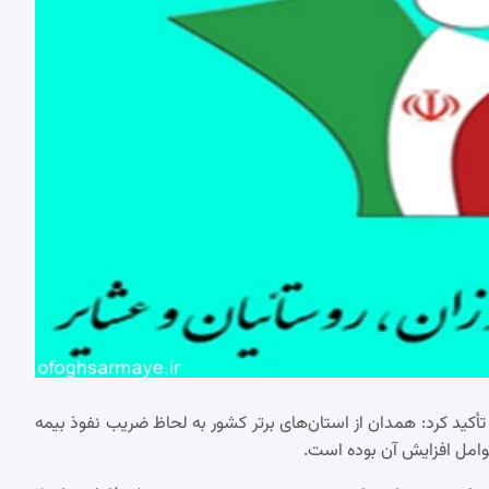
ریب نفوذ این صندوق در استان ۵۹ درصد است، تأکید کرد: همدان از استان‌های برتر کشور به لحاظ ضریب نفوذ بیمه