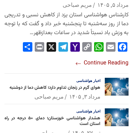
مرداد ۵, ۱۴۰۵
مریم صباحی
کارشناس هواشناسی استان یزد از کاهش نسبی و تدریجی
دما از روز سه‌شنبه تا پنجشنبه خبر داد و گفت که با توجه
به وزش باد نسبتاً شدید در ساعات بعدازظهر…
Sha
Pri
X
Tel
Yah
Co
Wh
Em
Fac
re
nt
egr
oo
py
ats
ail
ebo
Continue Reading
am
Mai
Lin
Ap
ok
l
k
p
اخبار
هواشناسی
هوای گرم در زنجان تداوم دارد؛ کاهش دما از دوشنبه
مرداد ۳, ۱۴۰۵
مریم صباحی
اخبار
هواشناسی
هشدار هواشناسی خوزستان؛ دمای ۵۰ درجه در راه
استان است
تیر ۲۷, ۱۴۰۵
مریم صباحی