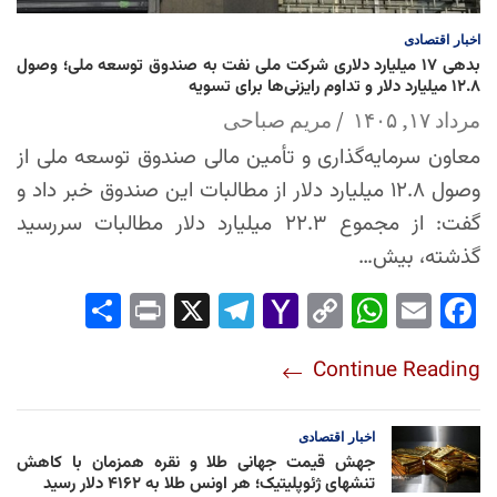
اخبار
اقتصادی
بدهی ۱۷ میلیارد دلاری شرکت ملی نفت به صندوق توسعه ملی؛ وصول
۱۲.۸ میلیارد دلار و تداوم رایزنی‌ها برای تسویه
مرداد ۱۷, ۱۴۰۵
مریم صباحی
معاون سرمایه‌گذاری و تأمین مالی صندوق توسعه ملی از
وصول ۱۲.۸ میلیارد دلار از مطالبات این صندوق خبر داد و
گفت: از مجموع ۲۲.۳ میلیارد دلار مطالبات سررسید
گذشته، بیش…
Sha
Pri
X
Tel
Yah
Co
Wh
Em
Fac
re
nt
egr
oo
py
ats
ail
ebo
Continue Reading
am
Mai
Lin
Ap
ok
l
k
p
اخبار
اقتصادی
جهش قیمت جهانی طلا و نقره همزمان با کاهش
تنشهای ژئوپلیتیک؛ هر اونس طلا به ۴۱۶۲ دلار رسید