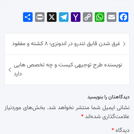
Sha
Pri
X
Tel
Yah
Co
Wh
Em
Fac
re
nt
egr
oo
py
ats
ail
ebo
ok
راهبری
Ap
Lin
Mai
am
غرق شدن قایق تندرو در اندونزی؛ ۸ کشته و مفقود
نوشته‌ها
p
k
l
نویسنده طرح توجیهی کیست و چه تخصص هایی
دارد
دیدگاهتان را بنویسید
نشانی ایمیل شما منتشر نخواهد شد.
بخش‌های موردنیاز
علامت‌گذاری شده‌اند
*
دیدگاه
*