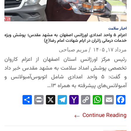
اخبار
سلامت
اعزام ۵ واحد امدادی اورژانس اصفهان به مشهد مقدس؛ پوشش ویژه
خدمات درمانی زائران در ایام شهادت امام رضا(ع)
مرداد ۱۷, ۱۴۰۵
مریم صباحی
رئیس مرکز اورژانس استان اصفهان از اعزام کاروان
تخصصی پوشش امداد سلامت به مشهد مقدس خبر داد
و گفت: ۵ واحد امدادی شامل اتوبوس‌آمبولانس و
آمبولانس‌های پیشرفته به همراه ۱۳…
Sha
Pri
X
Tel
Yah
Co
Wh
Em
Fac
re
nt
egr
oo
py
ats
ail
ebo
Continue Reading
am
Mai
Lin
Ap
ok
l
k
p