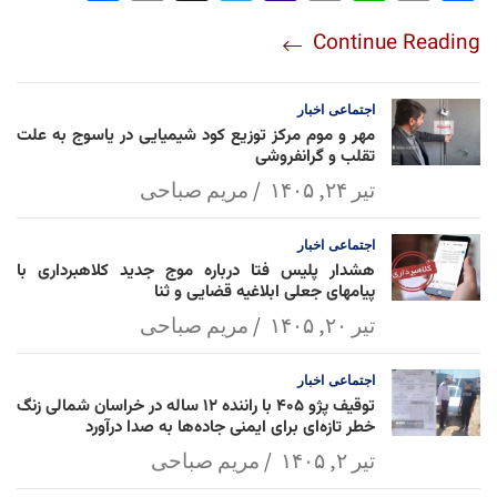
re
nt
egr
oo
py
ats
ail
ebo
Continue Reading
am
Mai
Lin
Ap
ok
l
k
p
اجتماعی
اخبار
مهر و موم مرکز توزیع کود شیمیایی در یاسوج به علت
تقلب و گرانفروشی
تیر ۲۴, ۱۴۰۵
مریم صباحی
اجتماعی
اخبار
هشدار پلیس فتا درباره موج جدید کلاهبرداری با
پیامهای جعلی ابلاغیه قضایی و ثنا
تیر ۲۰, ۱۴۰۵
مریم صباحی
اجتماعی
اخبار
توقیف پژو ۴۰۵ با راننده ۱۲ ساله در خراسان شمالی زنگ
خطر تازه‌ای برای ایمنی جاده‌ها به صدا درآورد
تیر ۲, ۱۴۰۵
مریم صباحی