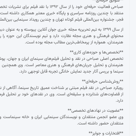
**سوابق حرفه‌ای**
صباحی فعالیت حرفه‌ای خود را از سال ۱۳۹۲
منتقد با چندین روزنامه سراسری و پایگاه خبری معتبر همکاری داشته ا
فجر، جشنواره بین‌المللی فیلم کوتاه تهران و چندین رویداد سینمایی بین‌ال
از سال ۱۳۹۹ به تیم تحریریه مجله خبری جوان آنلاین پیوسته و به عنو
محتوای فرهنگی و هنری مجله نظارت دارد و تیم نویسندگان این حوزه را ر
هنرمندان، همواره از پرمخاطب‌ترین مطالب مجله بوده است.
**تخصص‌ها و حوزه‌های کاری**
تخصص اصلی صباحی در نقد و تحلیل فیلم‌های سینمای ایران و جهان، پوشش ج
هنرمندان و تحلیل جریان‌های فرهنگی و هنری معاصر است. وی همچنین د
سینما و بررسی آثار جدید نمایش خانگی تجربه قابل توجهی دارد.
**روش‌شناسی حرفه‌ای**
رویکرد صباحی در نقد فیلم مبتنی بر شناخت عمیق تاریخ سینما، آگاهی از نظ
از قضاوت‌های شتابزده و سلیقه‌ای است. وی در نقدهای خود بر تحلیل فرم و مح
دارد.
**عضویت در نهادهای تخصصی**
وی عضو انجمن منتقدان و نویسندگان سینمایی ایران و خانه سینماست و 
منتقدان حضور داشته است.
**افتخارات و جوایز**