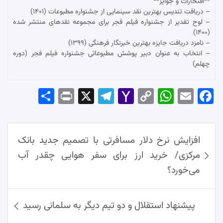
**افتخارات و جوایز**
– دریافت تندیس بهترین نقد سینمایی از جشنواره مطبوعات (۱۴۰۱)
– لوح تقدیر از جشنواره فیلم فجر برای مجموعه نقدهای منتشر شده
(۱۴۰۰)
– نامزد دریافت جایزه بهترین خبرنگار فرهنگی (۱۳۹۹)
– انتخاب به عنوان دبیر پوشش مطبوعاتی جشنواره فیلم فجر (دوره
چهلم)
Sha
Pri
X
Tel
Yah
Co
Wh
Em
Fac
re
nt
egr
oo
py
ats
ail
ebo
ok
راهبری
Ap
Lin
Mai
am
افزایش نرخ دلار مسافرتی با تصمیم جدید بانک
نوشته‌ها
p
k
l
مرکزی/ خرید ارز برای سفر هوایی چقدر آب
می‌خورد؟
پیشنهاد استقلال و دو تیم دیگر به سلمانی رسید