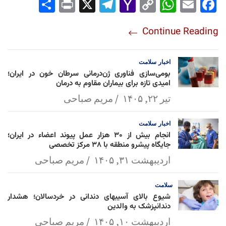
Sha
Pri
X
Tel
Yah
Co
Wh
Em
Fac
re
nt
egr
oo
py
ats
ail
ebo
Continue Reading
am
Mai
Lin
Ap
ok
l
k
p
اخبار
سلامت
بومی‌سازی فناوری ژن‌درمانی سرطان خون در ایران؛
امیدی تازه برای بیماران مقاوم به درمان
تیر ۲۲, ۱۴۰۵
مریم صباحی
اخبار
سلامت
انجام بیش از ۳۰ هزار عمل پیوند اعضاء در ایران؛
جایگاه پیشرو منطقه با ۳۸ مرکز تخصصی
اردیبهشت ۳۱, ۱۴۰۵
مریم صباحی
سلامت
شیوع بالای آسیبهای دندانی در خردسالان؛ هشدار
دندانپزشک به والدین
اردیبهشت ۱۰, ۱۴۰۵
مریم صباحی