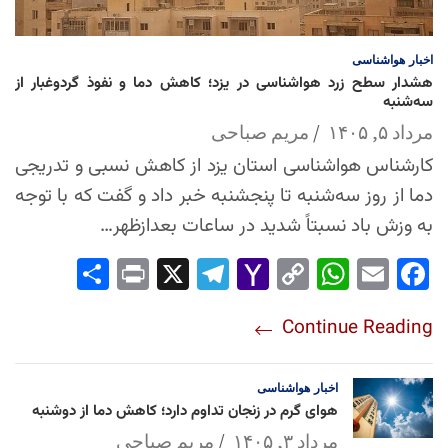
اخبار
هواشناسی
هشدار سطح زرد هواشناسی در یزد؛ کاهش دما و نفوذ گردوغبار از
سه‌شنبه
مرداد ۵, ۱۴۰۵
مریم صباحی
کارشناس هواشناسی استان یزد از کاهش نسبی و تدریجی
دما از روز سه‌شنبه تا پنجشنبه خبر داد و گفت که با توجه
به وزش باد نسبتاً شدید در ساعات بعدازظهر…
Sha
Pri
X
Tel
Yah
Co
Wh
Em
Fac
re
nt
egr
oo
py
ats
ail
ebo
Continue Reading
am
Mai
Lin
Ap
ok
l
k
p
اخبار
هواشناسی
هوای گرم در زنجان تداوم دارد؛ کاهش دما از دوشنبه
مرداد ۳, ۱۴۰۵
مریم صباحی