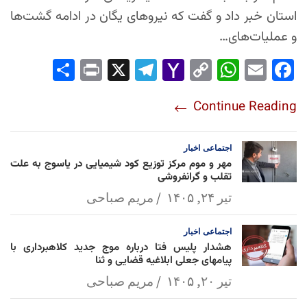
استان خبر داد و گفت که نیروهای یگان در ادامه گشت‌ها
و عملیات‌های…
Sha
Pri
X
Tel
Yah
Co
Wh
Em
Fac
re
nt
egr
oo
py
ats
ail
ebo
Continue Reading
am
Mai
Lin
Ap
ok
l
k
p
اجتماعی
اخبار
مهر و موم مرکز توزیع کود شیمیایی در یاسوج به علت
تقلب و گرانفروشی
تیر ۲۴, ۱۴۰۵
مریم صباحی
اجتماعی
اخبار
هشدار پلیس فتا درباره موج جدید کلاهبرداری با
پیامهای جعلی ابلاغیه قضایی و ثنا
تیر ۲۰, ۱۴۰۵
مریم صباحی