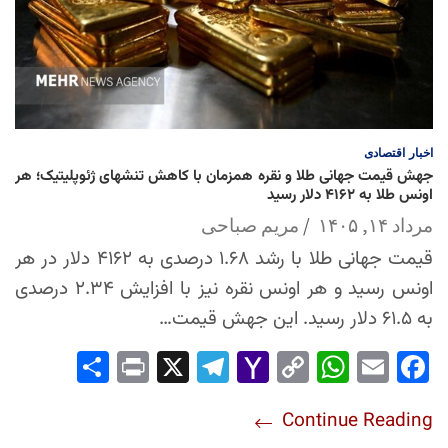
اخبار
اقتصادی
جهش قیمت جهانی طلا و نقره همزمان با کاهش تنشهای ژئوپلیتیک؛ هر
اونس طلا به ۴۱۶۲ دلار رسید
مرداد ۱۴, ۱۴۰۵
مریم صباحی
قیمت جهانی طلا با رشد ۱.۶۸ درصدی به ۴۱۶۲ دلار در هر
اونس رسید و هر اونس نقره نیز با افزایش ۲.۳۴ درصدی
به ۶۱.۵ دلار رسید. این جهش قیمت…
Sha
Pri
X
Tel
Yah
Co
Wh
Em
Fac
re
nt
egr
oo
py
ats
ail
ebo
Continue Reading
am
Mai
Lin
Ap
ok