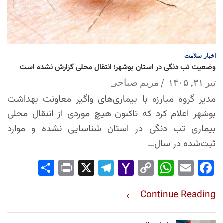
اخبار
سلامت
وضعیت تب دنگی در استان بوشهر؛ انتقال محلی گزارش نشده است
تیر ۳۱, ۱۴۰۵
مریم صباحی
مدیر گروه مبارزه با بیماری‌های واگیر معاونت بهداشت
بوشهر اعلام کرد که تاکنون هیچ موردی از انتقال محلی
بیماری تب دنگی در استان شناسایی نشده و موارد
ثبت‌شده در سال…
Sha
Pri
X
Tel
Yah
Co
Wh
Em
Fac
re
nt
egr
oo
py
ats
ail
ebo
Continue Reading
am
Mai
Lin
Ap
ok
l
k
p