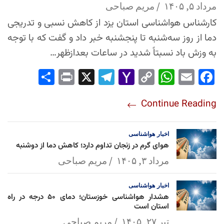
مرداد ۵, ۱۴۰۵
مریم صباحی
کارشناس هواشناسی استان یزد از کاهش نسبی و تدریجی
دما از روز سه‌شنبه تا پنجشنبه خبر داد و گفت که با توجه
به وزش باد نسبتاً شدید در ساعات بعدازظهر…
Sha
Pri
X
Tel
Yah
Co
Wh
Em
Fac
re
nt
egr
oo
py
ats
ail
ebo
Continue Reading
am
Mai
Lin
Ap
ok
l
k
p
اخبار
هواشناسی
هوای گرم در زنجان تداوم دارد؛ کاهش دما از دوشنبه
مرداد ۳, ۱۴۰۵
مریم صباحی
اخبار
هواشناسی
هشدار هواشناسی خوزستان؛ دمای ۵۰ درجه در راه
استان است
تیر ۲۷, ۱۴۰۵
مریم صباحی