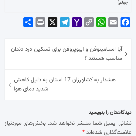
چهلم)
Sha
Pri
X
Tel
Yah
Co
Wh
Em
Fac
re
nt
egr
oo
py
ats
ail
ebo
ok
راهبری
Ap
Lin
Mai
am
آیا استامینوفن و ایبوپروفن برای تسکین درد دندان
نوشته‌ها
p
k
l
مناسب هستند ؟
هشدار به کشاورزان 17 استان به دلیل کاهش
شدید دمای هوا
دیدگاهتان را بنویسید
نشانی ایمیل شما منتشر نخواهد شد.
بخش‌های موردنیاز
علامت‌گذاری شده‌اند
*