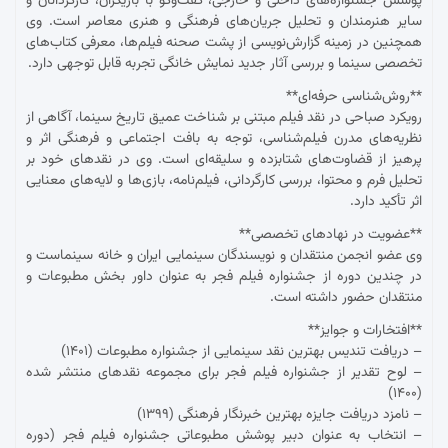
پوشش جشنواره‌های داخلی و خارجی، گفت‌وگو با بازیگران، کارگردانان و
سایر هنرمندان و تحلیل جریان‌های فرهنگی و هنری معاصر است. وی
همچنین در زمینه گزارش‌نویسی از پشت صحنه فیلم‌ها، معرفی کتاب‌های
تخصصی سینما و بررسی آثار جدید نمایش خانگی تجربه قابل توجهی دارد.
**روش‌شناسی حرفه‌ای**
رویکرد صباحی در نقد فیلم مبتنی بر شناخت عمیق تاریخ سینما، آگاهی از
نظریه‌های مدرن فیلم‌شناسی، توجه به بافت اجتماعی و فرهنگی اثر و
پرهیز از قضاوت‌های شتابزده و سلیقه‌ای است. وی در نقدهای خود بر
تحلیل فرم و محتوا، بررسی کارگردانی، فیلم‌نامه، بازی‌ها و لایه‌های معنایی
اثر تأکید دارد.
**عضویت در نهادهای تخصصی**
وی عضو انجمن منتقدان و نویسندگان سینمایی ایران و خانه سینماست و
در چندین دوره از جشنواره فیلم فجر به عنوان داور بخش مطبوعات و
منتقدان حضور داشته است.
**افتخارات و جوایز**
– دریافت تندیس بهترین نقد سینمایی از جشنواره مطبوعات (۱۴۰۱)
– لوح تقدیر از جشنواره فیلم فجر برای مجموعه نقدهای منتشر شده
(۱۴۰۰)
– نامزد دریافت جایزه بهترین خبرنگار فرهنگی (۱۳۹۹)
– انتخاب به عنوان دبیر پوشش مطبوعاتی جشنواره فیلم فجر (دوره