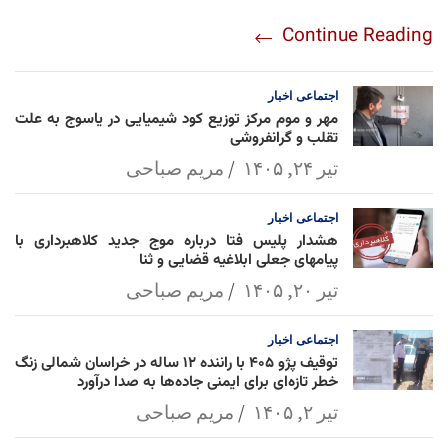
re
nt
egr
oo
py
ats
ail
ebo
Continue Reading
am
Mai
Lin
Ap
ok
l
k
p
اجتماعی
اخبار
مهر و موم مرکز توزیع کود شیمیایی در یاسوج به علت
تقلب و گرانفروشی
تیر ۲۴, ۱۴۰۵
مریم صباحی
اجتماعی
اخبار
هشدار پلیس فتا درباره موج جدید کلاهبرداری با
پیامهای جعلی ابلاغیه قضایی و ثنا
تیر ۲۰, ۱۴۰۵
مریم صباحی
اجتماعی
اخبار
توقیف پژو ۴۰۵ با راننده ۱۲ ساله در خراسان شمالی زنگ
خطر تازه‌ای برای ایمنی جاده‌ها به صدا درآورد
تیر ۲, ۱۴۰۵
مریم صباحی