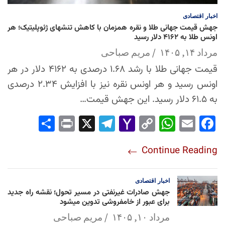
اخبار
اقتصادی
جهش قیمت جهانی طلا و نقره همزمان با کاهش تنشهای ژئوپلیتیک؛ هر
اونس طلا به ۴۱۶۲ دلار رسید
مرداد ۱۴, ۱۴۰۵
مریم صباحی
قیمت جهانی طلا با رشد ۱.۶۸ درصدی به ۴۱۶۲ دلار در هر
اونس رسید و هر اونس نقره نیز با افزایش ۲.۳۴ درصدی
به ۶۱.۵ دلار رسید. این جهش قیمت…
Sha
Pri
X
Tel
Yah
Co
Wh
Em
Fac
re
nt
egr
oo
py
ats
ail
ebo
Continue Reading
am
Mai
Lin
Ap
ok
l
k
p
اخبار
اقتصادی
جهش صادرات غیرنفتی در مسیر تحول؛ نقشه راه جدید
برای عبور از خامفروشی تدوین میشود
مرداد ۱۰, ۱۴۰۵
مریم صباحی