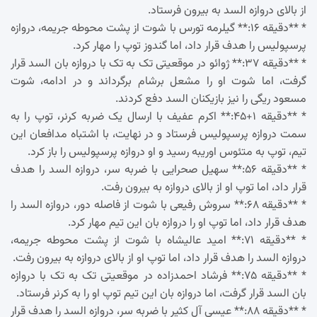
از بالای دروازه السد به بیرون فرستاد.
* **دقیقه ۱۶:** گیلرمه تورس با شوت از پشت محوطه جریمه، دروازه
پرسپولیس را هدف قرار داد، اما گندوز توپ را مهار کرد.
* **دقیقه ۳۷:** ژوائو در موقعیتی تک به تک با دروازه بان السد قرار
گرفت، اما شوت او را مشعل برشام برگرداند و در ادامه، شوت
مسعود ریگی را نیز بازیکنان السد دفع کردند.
* **دقیقه ۱+۴۵:** اکرم عفیف با ارسال یک ضربه کرنر، توپ را به
سمت دروازه پرسپولیس فرستاد و در نهایت، با اشتباه مدافعان این
تیم، توپ به متئوس اوریبه رسید و او دروازه پرسپولیس را باز کرد.
* **دقیقه ۵۶:** سهیل صحرایی با ضربه سر، دروازه السد را هدف
قرار داد، اما توپ او از بالای دروازه به بیرون رفت.
* **دقیقه ۶۸:** سروش رفیعی با شوت از فاصله دور، دروازه السد را
هدف قرار داد، اما توپ او را دروازه بان این تیم مهار کرد.
* **دقیقه ۷۱:** امید عالیشاه با شوت از پشت محوطه جریمه،
دروازه السد را هدف قرار داد، اما توپ او از بالای دروازه به بیرون رفت.
* **دقیقه ۷۵:** فرشاد احمدزاده در موقعیتی تک به تک با دروازه
بان السد قرار گرفت، اما دروازه بان این تیم توپ او را به کرنر فرستاد.
* **دقیقه ۸۸:** عیسی آل کثیر با ضربه سر، دروازه السد را هدف قرار