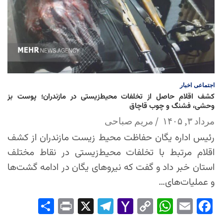
اجتماعی
اخبار
کشف اقلام حاصل از تخلفات محیط‌زیستی در مازندران؛ پوست بز
وحشی، فشنگ و چوب قاچاق
مرداد ۳, ۱۴۰۵
مریم صباحی
رئیس اداره یگان حفاظت محیط زیست مازندران از کشف
اقلام مرتبط با تخلفات محیط‌زیستی در نقاط مختلف
استان خبر داد و گفت که نیروهای یگان در ادامه گشت‌ها
و عملیات‌های…
Sha
Pri
X
Tel
Yah
Co
Wh
Em
Fac
re
nt
egr
oo
py
ats
ail
ebo