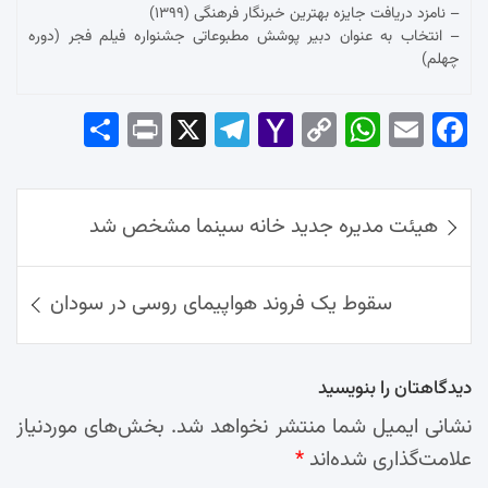
– نامزد دریافت جایزه بهترین خبرنگار فرهنگی (۱۳۹۹)
– انتخاب به عنوان دبیر پوشش مطبوعاتی جشنواره فیلم فجر (دوره
چهلم)
Sha
Pri
X
Tel
Yah
Co
Wh
Em
Fac
re
nt
egr
oo
py
ats
ail
ebo
ok
راهبری
Ap
Lin
Mai
am
هیئت مدیره جدید خانه سینما مشخص شد
نوشته‌ها
p
k
l
سقوط یک فروند هواپیمای روسی در سودان
دیدگاهتان را بنویسید
نشانی ایمیل شما منتشر نخواهد شد.
بخش‌های موردنیاز
علامت‌گذاری شده‌اند
*