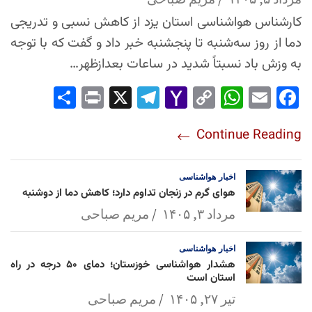
کارشناس هواشناسی استان یزد از کاهش نسبی و تدریجی
دما از روز سه‌شنبه تا پنجشنبه خبر داد و گفت که با توجه
به وزش باد نسبتاً شدید در ساعات بعدازظهر…
Sha
Pri
X
Tel
Yah
Co
Wh
Em
Fac
re
nt
egr
oo
py
ats
ail
ebo
Continue Reading
am
Mai
Lin
Ap
ok
l
k
p
اخبار
هواشناسی
هوای گرم در زنجان تداوم دارد؛ کاهش دما از دوشنبه
مرداد ۳, ۱۴۰۵
مریم صباحی
اخبار
هواشناسی
هشدار هواشناسی خوزستان؛ دمای ۵۰ درجه در راه
استان است
تیر ۲۷, ۱۴۰۵
مریم صباحی