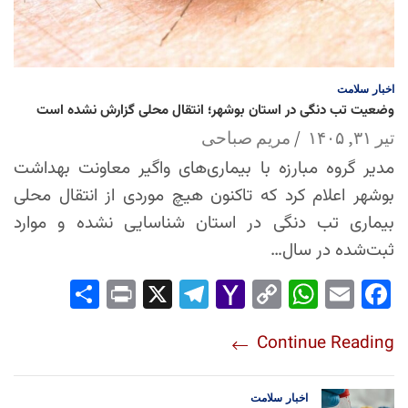
اخبار
سلامت
وضعیت تب دنگی در استان بوشهر؛ انتقال محلی گزارش نشده است
تیر ۳۱, ۱۴۰۵
مریم صباحی
مدیر گروه مبارزه با بیماری‌های واگیر معاونت بهداشت
بوشهر اعلام کرد که تاکنون هیچ موردی از انتقال محلی
بیماری تب دنگی در استان شناسایی نشده و موارد
ثبت‌شده در سال…
Sha
Pri
X
Tel
Yah
Co
Wh
Em
Fac
re
nt
egr
oo
py
ats
ail
ebo
Continue Reading
am
Mai
Lin
Ap
ok
l
k
p
اخبار
سلامت