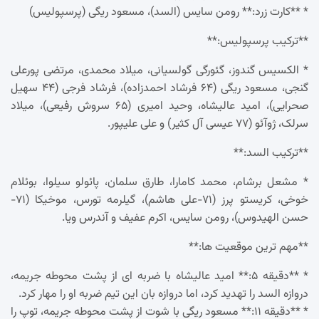
* **کارت زرد:** رومن سایس (السد)، مسعود ریگی (پرسپولیس)
**ترکیب پرسپولیس:**
* الکسیس گندوز، گئورگی گولسیانی، میلاد محمدی، مرتضی پورعلی
گنجی، مسعود ریگی (۶۴ فرشاد احمدزاده)، فرشاد فرجی (۴۴ سهیل
صحرایی)، امید عالیشاه، وحید امیری (۶۵ سروش رفیعی)، میلاد
سرلک، ژوآئو (۷۷ عیسی آل کثیر) و علی علیپور.
**ترکیب السد:**
* مشعل برشام، محمد کامارا، طارق سلمان، پائولو سیلوا، بوئلام
خوخی، کریستو پرز (۷۱-علی هاشم)، گیلرمه تورس، موخیکا (۷۱-
حسن الهیدوس)، رومن سایس، اکرم عفیف و آندرس ویا.
**مهم ترین موقعیت ها:**
* **دقیقه ۵:** امید عالیشاه با ضربه ای از پشت محوطه جریمه،
دروازه السد را تهدید کرد، اما دروازه بان این تیم ضربه او را مهار کرد.
* **دقیقه ۱۱:** مسعود ریگی با شوت از پشت محوطه جریمه، توپ را