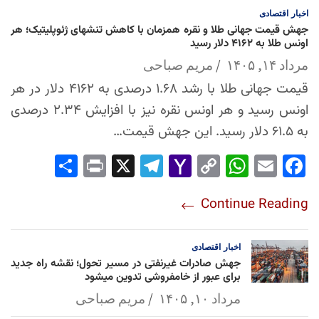
اخبار
اقتصادی
جهش قیمت جهانی طلا و نقره همزمان با کاهش تنشهای ژئوپلیتیک؛ هر
اونس طلا به ۴۱۶۲ دلار رسید
مرداد ۱۴, ۱۴۰۵
مریم صباحی
قیمت جهانی طلا با رشد ۱.۶۸ درصدی به ۴۱۶۲ دلار در هر
اونس رسید و هر اونس نقره نیز با افزایش ۲.۳۴ درصدی
به ۶۱.۵ دلار رسید. این جهش قیمت…
Sha
Pri
X
Tel
Yah
Co
Wh
Em
Fac
re
nt
egr
oo
py
ats
ail
ebo
Continue Reading
am
Mai
Lin
Ap
ok
l
k
p
اخبار
اقتصادی
جهش صادرات غیرنفتی در مسیر تحول؛ نقشه راه جدید
برای عبور از خامفروشی تدوین میشود
مرداد ۱۰, ۱۴۰۵
مریم صباحی