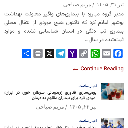
تیر ۳۱, ۱۴۰۵
مریم صباحی
مدیر گروه مبارزه با بیماری‌های واگیر معاونت بهداشت
بوشهر اعلام کرد که تاکنون هیچ موردی از انتقال محلی
بیماری تب دنگی در استان شناسایی نشده و موارد
ثبت‌شده در سال…
Sha
Pri
X
Tel
Yah
Co
Wh
Em
Fac
re
nt
egr
oo
py
ats
ail
ebo
Continue Reading
am
Mai
Lin
Ap
ok
l
k
p
اخبار
سلامت
بومی‌سازی فناوری ژن‌درمانی سرطان خون در ایران؛
امیدی تازه برای بیماران مقاوم به درمان
تیر ۲۲, ۱۴۰۵
مریم صباحی
اخبار
سلامت
انجام بیش از ۳۰ هزار عمل پیوند اعضاء در ایران؛