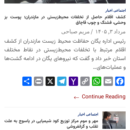
اجتماعی
اخبار
کشف اقلام حاصل از تخلفات محیط‌زیستی در مازندران؛ پوست بز
وحشی، فشنگ و چوب قاچاق
مرداد ۳, ۱۴۰۵
مریم صباحی
رئیس اداره یگان حفاظت محیط زیست مازندران از کشف
اقلام مرتبط با تخلفات محیط‌زیستی در نقاط مختلف
استان خبر داد و گفت که نیروهای یگان در ادامه گشت‌ها
و عملیات‌های…
Sha
Pri
X
Tel
Yah
Co
Wh
Em
Fac
re
nt
egr
oo
py
ats
ail
ebo
Continue Reading
am
Mai
Lin
Ap
ok
l
k
p
اجتماعی
اخبار
مهر و موم مرکز توزیع کود شیمیایی در یاسوج به علت
تقلب و گرانفروشی