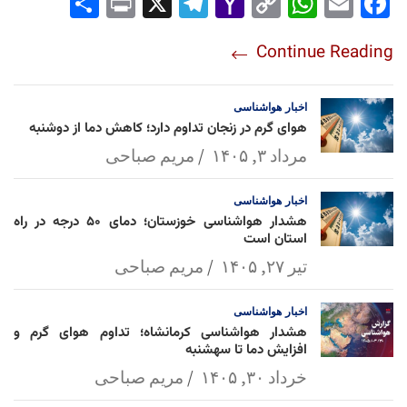
Sha
Pri
X
Tel
Yah
Co
Wh
Em
Fac
re
nt
egr
oo
py
ats
ail
ebo
Continue Reading
am
Mai
Lin
Ap
ok
l
k
p
اخبار
هواشناسی
هوای گرم در زنجان تداوم دارد؛ کاهش دما از دوشنبه
مرداد ۳, ۱۴۰۵
مریم صباحی
اخبار
هواشناسی
هشدار هواشناسی خوزستان؛ دمای ۵۰ درجه در راه
استان است
تیر ۲۷, ۱۴۰۵
مریم صباحی
اخبار
هواشناسی
هشدار هواشناسی کرمانشاه؛ تداوم هوای گرم و
افزایش دما تا سهشنبه
خرداد ۳۰, ۱۴۰۵
مریم صباحی