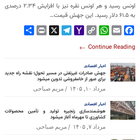
اونس رسید و هر اونس نقره نیز با افزایش ۲.۳۴ درصدی
به ۶۱.۵ دلار رسید. این جهش قیمت…
Sha
Pri
X
Tel
Yah
Co
Wh
Em
Fac
re
nt
egr
oo
py
ats
ail
ebo
Continue Reading
am
Mai
Lin
Ap
ok
l
k
p
اخبار
اقتصادی
جهش صادرات غیرنفتی در مسیر تحول؛ نقشه راه جدید
برای عبور از خامفروشی تدوین میشود
مرداد ۱۰, ۱۴۰۵
مریم صباحی
اخبار
اقتصادی
هوشمندسازی زنجیره تولید و تأمین محصولات
کشاورزی تا مهرماه آغاز میشود
مرداد ۷, ۱۴۰۵
مریم صباحی