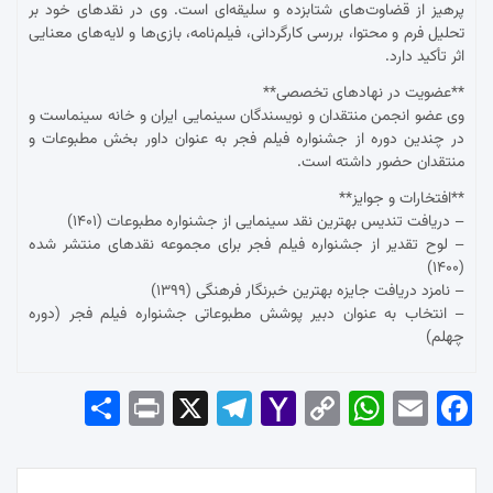
پرهیز از قضاوت‌های شتابزده و سلیقه‌ای است. وی در نقدهای خود بر
تحلیل فرم و محتوا، بررسی کارگردانی، فیلم‌نامه، بازی‌ها و لایه‌های معنایی
اثر تأکید دارد.
**عضویت در نهادهای تخصصی**
وی عضو انجمن منتقدان و نویسندگان سینمایی ایران و خانه سینماست و
در چندین دوره از جشنواره فیلم فجر به عنوان داور بخش مطبوعات و
منتقدان حضور داشته است.
**افتخارات و جوایز**
– دریافت تندیس بهترین نقد سینمایی از جشنواره مطبوعات (۱۴۰۱)
– لوح تقدیر از جشنواره فیلم فجر برای مجموعه نقدهای منتشر شده
(۱۴۰۰)
– نامزد دریافت جایزه بهترین خبرنگار فرهنگی (۱۳۹۹)
– انتخاب به عنوان دبیر پوشش مطبوعاتی جشنواره فیلم فجر (دوره
چهلم)
Sha
Pri
X
Tel
Yah
Co
Wh
Em
Fac
re
nt
egr
oo
py
ats
ail
ebo
ok
راهبری
Ap
Lin
Mai
am