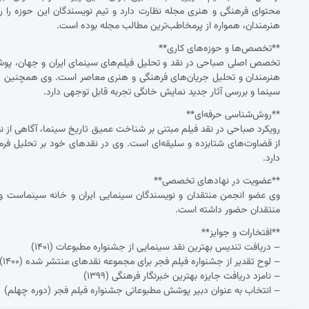
محتوای فرهنگی و هنری مجله نظارت دارد و تیم نویسندگان این حوزه را ر
هنرمندان، همواره از پرمخاطب‌ترین مطالب مجله بوده است.
**تخصص‌ها و حوزه‌های کاری**
تخصص اصلی صباحی در نقد و تحلیل فیلم‌های سینمای ایران و جهان، پوشش ج
هنرمندان و تحلیل جریان‌های فرهنگی و هنری معاصر است. وی همچنین د
سینما و بررسی آثار جدید نمایش خانگی تجربه قابل توجهی دارد.
**روش‌شناسی حرفه‌ای**
رویکرد صباحی در نقد فیلم مبتنی بر شناخت عمیق تاریخ سینما، آگاهی از نظ
از قضاوت‌های شتابزده و سلیقه‌ای است. وی در نقدهای خود بر تحلیل فرم و مح
دارد.
**عضویت در نهادهای تخصصی**
وی عضو انجمن منتقدان و نویسندگان سینمایی ایران و خانه سینماست و 
منتقدان حضور داشته است.
**افتخارات و جوایز**
– دریافت تندیس بهترین نقد سینمایی از جشنواره مطبوعات (۱۴۰۱)
– لوح تقدیر از جشنواره فیلم فجر برای مجموعه نقدهای منتشر شده (۱۴۰۰)
– نامزد دریافت جایزه بهترین خبرنگار فرهنگی (۱۳۹۹)
– انتخاب به عنوان دبیر پوشش مطبوعاتی جشنواره فیلم فجر (دوره چهلم)