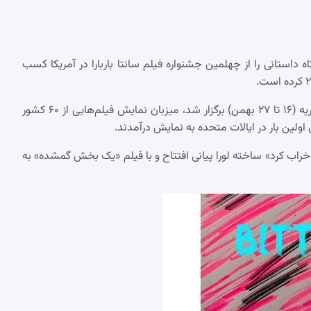
داستانی را از چهلمین جشنواره فیلم سانتا باربارا در آمریکا کسب
به گزارش ایسنا، جشنواره بین‌المللی فیلم سانتا باربارا که از ۴ تا ۱۵ فوریه (۱۶ تا ۲۷ بهمن) برگزار شد، میزبان نمایش فیلم‌هایی از ۶۰ کشور
راب کرد» ساخته لورا پیانی افتتاح و با فیلم «یک بخش گمشده» به