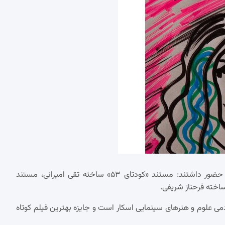
علاوه بر «شکلات تلخ»، سه فیلم دیگر از ایران نیز در این جشنواره حضور داشتند: مستند «کودتای ۵۳» ساخته تقی امیرانی، مستند
اخته فرحناز شریفی.
کادمی علوم و هنرهای سینمایی اسکار است و جایزه بهترین فیلم کوتاه