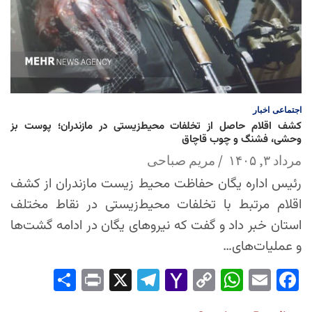
اجتماعی
اخبار
کشف اقلام حاصل از تخلفات محیط‌زیستی در مازندران؛ پوست بز
وحشی، فشنگ و چوب قاچاق
مرداد ۳, ۱۴۰۵
مریم صباحی
رئیس اداره یگان حفاظت محیط زیست مازندران از کشف
اقلام مرتبط با تخلفات محیط‌زیستی در نقاط مختلف
استان خبر داد و گفت که نیروهای یگان در ادامه گشت‌ها
و عملیات‌های…
Sha
Pri
X
Tel
Yah
Co
Wh
Em
Fac
re
nt
egr
oo
py
ats
ail
ebo