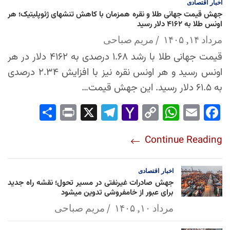
اخبار
اقتصادی
جهش قیمت جهانی طلا و نقره همزمان با کاهش تنشهای ژئوپلیتیک؛ هر
اونس طلا به ۴۱۶۲ دلار رسید
مرداد ۱۴, ۱۴۰۵
مریم صباحی
قیمت جهانی طلا با رشد ۱.۶۸ درصدی به ۴۱۶۲ دلار در هر
اونس رسید و هر اونس نقره نیز با افزایش ۲.۳۴ درصدی
به ۶۱.۵ دلار رسید. این جهش قیمت…
Sha
Pri
X
Tel
Yah
Co
Wh
Em
Fac
re
nt
egr
oo
py
ats
ail
ebo
Continue Reading
am
Mai
Lin
Ap
ok
l
k
p
اخبار
اقتصادی
جهش صادرات غیرنفتی در مسیر تحول؛ نقشه راه جدید
برای عبور از خامفروشی تدوین میشود
مرداد ۱۰, ۱۴۰۵
مریم صباحی