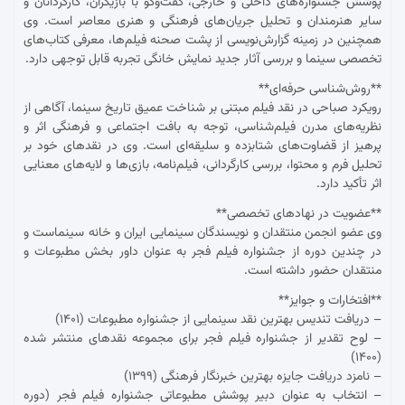
پوشش جشنواره‌های داخلی و خارجی، گفت‌وگو با بازیگران، کارگردانان و
سایر هنرمندان و تحلیل جریان‌های فرهنگی و هنری معاصر است. وی
همچنین در زمینه گزارش‌نویسی از پشت صحنه فیلم‌ها، معرفی کتاب‌های
تخصصی سینما و بررسی آثار جدید نمایش خانگی تجربه قابل توجهی دارد.
**روش‌شناسی حرفه‌ای**
رویکرد صباحی در نقد فیلم مبتنی بر شناخت عمیق تاریخ سینما، آگاهی از
نظریه‌های مدرن فیلم‌شناسی، توجه به بافت اجتماعی و فرهنگی اثر و
پرهیز از قضاوت‌های شتابزده و سلیقه‌ای است. وی در نقدهای خود بر
تحلیل فرم و محتوا، بررسی کارگردانی، فیلم‌نامه، بازی‌ها و لایه‌های معنایی
اثر تأکید دارد.
**عضویت در نهادهای تخصصی**
وی عضو انجمن منتقدان و نویسندگان سینمایی ایران و خانه سینماست و
در چندین دوره از جشنواره فیلم فجر به عنوان داور بخش مطبوعات و
منتقدان حضور داشته است.
**افتخارات و جوایز**
– دریافت تندیس بهترین نقد سینمایی از جشنواره مطبوعات (۱۴۰۱)
– لوح تقدیر از جشنواره فیلم فجر برای مجموعه نقدهای منتشر شده
(۱۴۰۰)
– نامزد دریافت جایزه بهترین خبرنگار فرهنگی (۱۳۹۹)
– انتخاب به عنوان دبیر پوشش مطبوعاتی جشنواره فیلم فجر (دوره