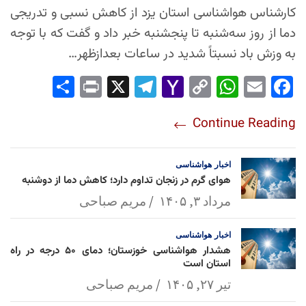
کارشناس هواشناسی استان یزد از کاهش نسبی و تدریجی
دما از روز سه‌شنبه تا پنجشنبه خبر داد و گفت که با توجه
به وزش باد نسبتاً شدید در ساعات بعدازظهر…
Sha
Pri
X
Tel
Yah
Co
Wh
Em
Fac
re
nt
egr
oo
py
ats
ail
ebo
Continue Reading
am
Mai
Lin
Ap
ok
l
k
p
اخبار
هواشناسی
هوای گرم در زنجان تداوم دارد؛ کاهش دما از دوشنبه
مرداد ۳, ۱۴۰۵
مریم صباحی
اخبار
هواشناسی
هشدار هواشناسی خوزستان؛ دمای ۵۰ درجه در راه
استان است
تیر ۲۷, ۱۴۰۵
مریم صباحی