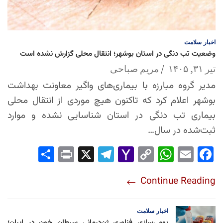
اخبار
سلامت
وضعیت تب دنگی در استان بوشهر؛ انتقال محلی گزارش نشده است
تیر ۳۱, ۱۴۰۵
مریم صباحی
مدیر گروه مبارزه با بیماری‌های واگیر معاونت بهداشت
بوشهر اعلام کرد که تاکنون هیچ موردی از انتقال محلی
بیماری تب دنگی در استان شناسایی نشده و موارد
ثبت‌شده در سال…
Sha
Pri
X
Tel
Yah
Co
Wh
Em
Fac
re
nt
egr
oo
py
ats
ail
ebo
Continue Reading
am
Mai
Lin
Ap
ok
l
k
p
اخبار
سلامت
بومی‌سازی فناوری ژن‌درمانی سرطان خون در ایران؛