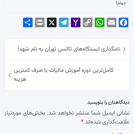
چهلم)
Sha
Pri
X
Tel
Yah
Co
Wh
Em
Fac
re
nt
egr
oo
py
ats
ail
ebo
ok
راهبری
Ap
Lin
Mai
am
نامگذاری ایستگاه‌های تاکسی تهران به نام شهدا
نوشته‌ها
p
k
l
کامل‌ترین دوره آموزش مالیات با صرف کمترین
هزینه
دیدگاهتان را بنویسید
نشانی ایمیل شما منتشر نخواهد شد.
بخش‌های موردنیاز
علامت‌گذاری شده‌اند
*