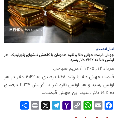
اخبار
اقتصادی
جهش قیمت جهانی طلا و نقره همزمان با کاهش تنشهای ژئوپلیتیک؛ هر
اونس طلا به ۴۱۶۲ دلار رسید
مرداد ۱۴, ۱۴۰۵
مریم صباحی
قیمت جهانی طلا با رشد ۱.۶۸ درصدی به ۴۱۶۲ دلار در هر
اونس رسید و هر اونس نقره نیز با افزایش ۲.۳۴ درصدی
به ۶۱.۵ دلار رسید. این جهش قیمت…
Sha
Pri
X
Tel
Yah
Co
Wh
Em
Fac
re
nt
egr
oo
py
ats
ail
ebo