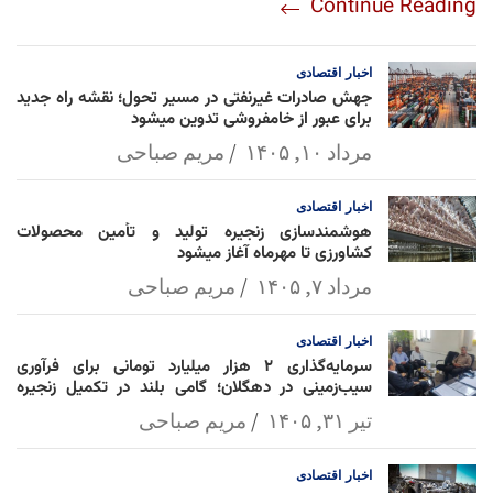
Continue Reading
am
Mai
Lin
Ap
ok
l
k
p
اخبار
اقتصادی
جهش صادرات غیرنفتی در مسیر تحول؛ نقشه راه جدید
برای عبور از خامفروشی تدوین میشود
مرداد ۱۰, ۱۴۰۵
مریم صباحی
اخبار
اقتصادی
هوشمندسازی زنجیره تولید و تأمین محصولات
کشاورزی تا مهرماه آغاز میشود
مرداد ۷, ۱۴۰۵
مریم صباحی
اخبار
اقتصادی
سرمایه‌گذاری ۲ هزار میلیارد تومانی برای فرآوری
سیب‌زمینی در دهگلان؛ گامی بلند در تکمیل زنجیره
ارزش کشاورزی
تیر ۳۱, ۱۴۰۵
مریم صباحی
اخبار
اقتصادی