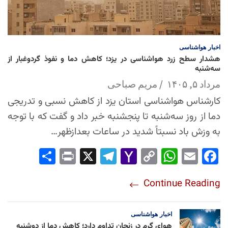
اخبار
هواشناسی
هشدار سطح زرد هواشناسی در یزد؛ کاهش دما و نفوذ گردوغبار از
سه‌شنبه
مرداد ۵, ۱۴۰۵
مریم صباحی
کارشناس هواشناسی استان یزد از کاهش نسبی و تدریجی
دما از روز سه‌شنبه تا پنجشنبه خبر داد و گفت که با توجه
به وزش باد نسبتاً شدید در ساعات بعدازظهر…
Sha
Pri
X
Tel
Yah
Co
Wh
Em
Fac
re
nt
egr
oo
py
ats
ail
ebo
Continue Reading
am
Mai
Lin
Ap
ok
l
k
p
اخبار
هواشناسی
هوای گرم در زنجان تداوم دارد؛ کاهش دما از دوشنبه