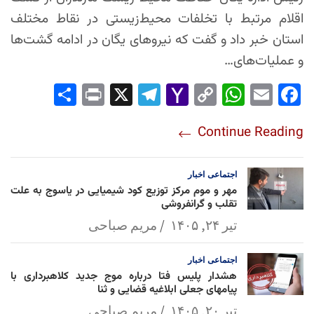
اقلام مرتبط با تخلفات محیط‌زیستی در نقاط مختلف
استان خبر داد و گفت که نیروهای یگان در ادامه گشت‌ها
و عملیات‌های…
Sha
Pri
X
Tel
Yah
Co
Wh
Em
Fac
re
nt
egr
oo
py
ats
ail
ebo
Continue Reading
am
Mai
Lin
Ap
ok
l
k
p
اجتماعی
اخبار
مهر و موم مرکز توزیع کود شیمیایی در یاسوج به علت
تقلب و گرانفروشی
تیر ۲۴, ۱۴۰۵
مریم صباحی
اجتماعی
اخبار
هشدار پلیس فتا درباره موج جدید کلاهبرداری با
پیامهای جعلی ابلاغیه قضایی و ثنا
تیر ۲۰, ۱۴۰۵
مریم صباحی