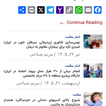
Sha
Pri
X
Tel
Yah
Co
Wh
Em
Fac
re
nt
egr
oo
py
ats
ail
ebo
Continue Reading
am
Mai
Lin
Ap
ok
l
k
p
اخبار
سلامت
بومی‌سازی فناوری ژن‌درمانی سرطان خون در ایران؛
امیدی تازه برای بیماران مقاوم به درمان
تیر ۲۲, ۱۴۰۵
مریم صباحی
اخبار
سلامت
انجام بیش از ۳۰ هزار عمل پیوند اعضاء در ایران؛
جایگاه پیشرو منطقه با ۳۸ مرکز تخصصی
اردیبهشت ۳۱, ۱۴۰۵
مریم صباحی
سلامت
شیوع بالای آسیبهای دندانی در خردسالان؛ هشدار
دندانپزشک به والدین