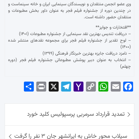
وی عضو انجمن منتقدان و نویسندگان سینمایی ایران و خانه سینماست و
در چندین دوره از جشنواره فیلم فجر به عنوان داور بخش مطبوعات و
منتقدان حضور داشته است.
**افتخارات و جوایز**
– دریافت تندیس بهترین نقد سینمایی از جشنواره مطبوعات (۱۴۰۱)
– لوح تقدیر از جشنواره فیلم فجر برای مجموعه نقدهای منتشر شده
(۱۴۰۰)
– نامزد دریافت جایزه بهترین خبرنگار فرهنگی (۱۳۹۹)
– انتخاب به عنوان دبیر پوشش مطبوعاتی جشنواره فیلم فجر (دوره
چهلم)
Sha
Pri
X
Tel
Yah
Co
Wh
Em
Fac
re
nt
egr
oo
py
ats
ail
ebo
ok
راهبری
Ap
Lin
Mai
am
تمدید قرارداد سرمربی پرسپولیس کلید خورد
نوشته‌ها
p
k
l
سیلاب محور خاش به ایرانشهر جان ۳ نفر را گرفت