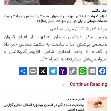
اخبار
سلامت
اعزام ۵ واحد امدادی اورژانس اصفهان به مشهد مقدس؛ پوشش ویژه
خدمات درمانی زائران در ایام شهادت امام رضا(ع)
مرداد ۱۷, ۱۴۰۵
مریم صباحی
رئیس مرکز اورژانس استان اصفهان از اعزام کاروان
تخصصی پوشش امداد سلامت به مشهد مقدس خبر داد
و گفت: ۵ واحد امدادی شامل اتوبوس‌آمبولانس و
آمبولانس‌های پیشرفته به همراه ۱۳…
Sha
Pri
X
Tel
Yah
Co
Wh
Em
Fac
re
nt
egr
oo
py
ats
ail
ebo
Continue Reading
am
Mai
Lin
Ap
ok
l
k
p
اخبار
سلامت
وضعیت تب دنگی در استان بوشهر؛ انتقال محلی گزارش
نشده است