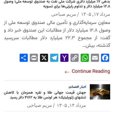
بدهی ۱۷ میلیارد دلاری شرکت ملی نفت به صندوق توسعه ملی؛ وصول
۱۲.۸ میلیارد دلار و تداوم رایزنی‌ها برای تسویه
مرداد ۱۷, ۱۴۰۵
مریم صباحی
معاون سرمایه‌گذاری و تأمین مالی صندوق توسعه ملی از
وصول ۱۲.۸ میلیارد دلار از مطالبات این صندوق خبر داد و
گفت: از مجموع ۲۲.۳ میلیارد دلار مطالبات سررسید
گذشته، بیش…
Sha
Pri
X
Tel
Yah
Co
Wh
Em
Fac
re
nt
egr
oo
py
ats
ail
ebo
Continue Reading
am
Mai
Lin
Ap
ok
l
k
p
اخبار
اقتصادی
جهش قیمت جهانی طلا و نقره همزمان با کاهش
تنشهای ژئوپلیتیک؛ هر اونس طلا به ۴۱۶۲ دلار رسید
مرداد ۱۴, ۱۴۰۵
مریم صباحی