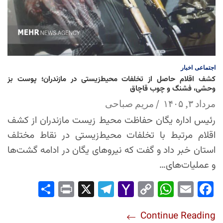
اجتماعی
اخبار
کشف اقلام حاصل از تخلفات محیط‌زیستی در مازندران؛ پوست بز
وحشی، فشنگ و چوب قاچاق
مرداد ۳, ۱۴۰۵
مریم صباحی
رئیس اداره یگان حفاظت محیط زیست مازندران از کشف
اقلام مرتبط با تخلفات محیط‌زیستی در نقاط مختلف
استان خبر داد و گفت که نیروهای یگان در ادامه گشت‌ها
و عملیات‌های…
Sha
Pri
X
Tel
Yah
Co
Wh
Em
Fac
re
nt
egr
oo
py
ats
ail
ebo
Continue Reading
am
Mai
Lin
Ap
ok