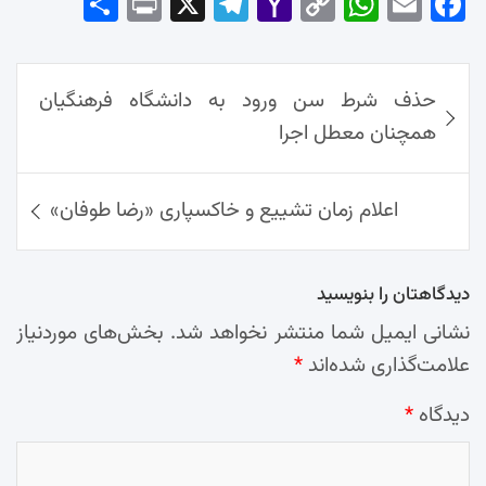
Sha
Pri
X
Tel
Yah
Co
Wh
Em
Fac
re
nt
egr
oo
py
ats
ail
ebo
ok
راهبری
Ap
Lin
Mai
am
حذف شرط سن ورود به دانشگاه فرهنگیان
نوشته‌ها
p
k
l
همچنان معطل اجرا
اعلام زمان تشییع و خاکسپاری «رضا طوفان»
دیدگاهتان را بنویسید
نشانی ایمیل شما منتشر نخواهد شد.
بخش‌های موردنیاز
علامت‌گذاری شده‌اند
*
دیدگاه
*