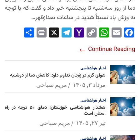
دما از روز سه‌شنبه تا پنجشنبه خبر داد و گفت که با توجه
به وزش باد نسبتاً شدید در ساعات بعدازظهر…
Sha
Pri
X
Tel
Yah
Co
Wh
Em
Fac
re
nt
egr
oo
py
ats
ail
ebo
Continue Reading
am
Mai
Lin
Ap
ok
l
k
p
اخبار
هواشناسی
هوای گرم در زنجان تداوم دارد؛ کاهش دما از دوشنبه
مرداد ۳, ۱۴۰۵
مریم صباحی
اخبار
هواشناسی
هشدار هواشناسی خوزستان؛ دمای ۵۰ درجه در راه
استان است
تیر ۲۷, ۱۴۰۵
مریم صباحی
اخبار
هواشناسی