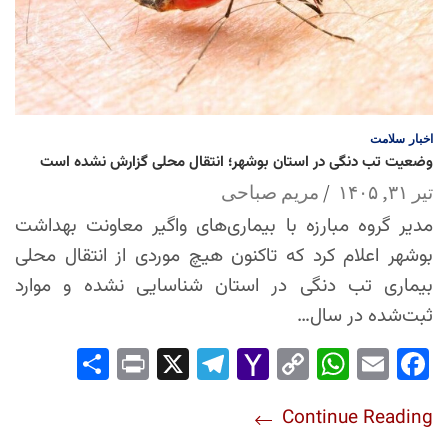
اخبار
سلامت
وضعیت تب دنگی در استان بوشهر؛ انتقال محلی گزارش نشده است
تیر ۳۱, ۱۴۰۵
مریم صباحی
مدیر گروه مبارزه با بیماری‌های واگیر معاونت بهداشت
بوشهر اعلام کرد که تاکنون هیچ موردی از انتقال محلی
بیماری تب دنگی در استان شناسایی نشده و موارد
ثبت‌شده در سال…
Sha
Pri
X
Tel
Yah
Co
Wh
Em
Fac
re
nt
egr
oo
py
ats
ail
ebo
Continue Reading
am
Mai
Lin
Ap
ok