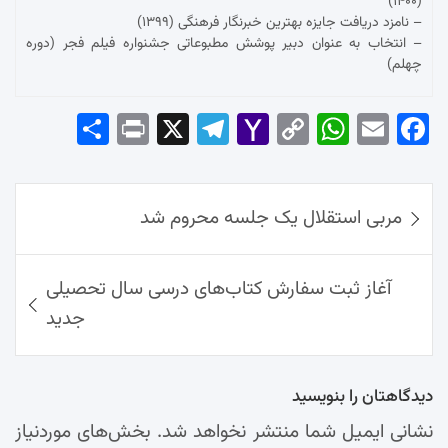
(۱۴۰۰)
– نامزد دریافت جایزه بهترین خبرنگار فرهنگی (۱۳۹۹)
– انتخاب به عنوان دبیر پوشش مطبوعاتی جشنواره فیلم فجر (دوره
چهلم)
Sha
Pri
X
Tel
Yah
Co
Wh
Em
Fac
re
nt
egr
oo
py
ats
ail
ebo
ok
راهبری
Ap
Lin
Mai
am
مربی استقلال یک جلسه محروم شد
نوشته‌ها
p
k
l
آغاز ثبت سفارش کتاب‌های درسی سال تحصیلی
جدید
دیدگاهتان را بنویسید
نشانی ایمیل شما منتشر نخواهد شد.
بخش‌های موردنیاز