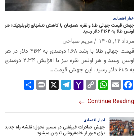
اخبار
اقتصادی
جهش قیمت جهانی طلا و نقره همزمان با کاهش تنشهای ژئوپلیتیک؛ هر
اونس طلا به ۴۱۶۲ دلار رسید
مرداد ۱۴, ۱۴۰۵
مریم صباحی
قیمت جهانی طلا با رشد ۱.۶۸ درصدی به ۴۱۶۲ دلار در هر
اونس رسید و هر اونس نقره نیز با افزایش ۲.۳۴ درصدی
به ۶۱.۵ دلار رسید. این جهش قیمت…
Sha
Pri
X
Tel
Yah
Co
Wh
Em
Fac
re
nt
egr
oo
py
ats
ail
ebo
Continue Reading
am
Mai
Lin
Ap
ok
l
k
p
اخبار
اقتصادی
جهش صادرات غیرنفتی در مسیر تحول؛ نقشه راه جدید
برای عبور از خامفروشی تدوین میشود