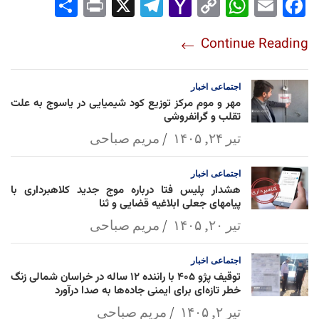
Sha
Pri
X
Tel
Yah
Co
Wh
Em
Fac
re
nt
egr
oo
py
ats
ail
ebo
Continue Reading
am
Mai
Lin
Ap
ok
l
k
p
اجتماعی
اخبار
مهر و موم مرکز توزیع کود شیمیایی در یاسوج به علت
تقلب و گرانفروشی
تیر ۲۴, ۱۴۰۵
مریم صباحی
اجتماعی
اخبار
هشدار پلیس فتا درباره موج جدید کلاهبرداری با
پیامهای جعلی ابلاغیه قضایی و ثنا
تیر ۲۰, ۱۴۰۵
مریم صباحی
اجتماعی
اخبار
توقیف پژو ۴۰۵ با راننده ۱۲ ساله در خراسان شمالی زنگ
خطر تازه‌ای برای ایمنی جاده‌ها به صدا درآورد
تیر ۲, ۱۴۰۵
مریم صباحی