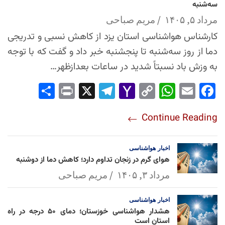
سه‌شنبه
مرداد ۵, ۱۴۰۵
مریم صباحی
کارشناس هواشناسی استان یزد از کاهش نسبی و تدریجی
دما از روز سه‌شنبه تا پنجشنبه خبر داد و گفت که با توجه
به وزش باد نسبتاً شدید در ساعات بعدازظهر…
Sha
Pri
X
Tel
Yah
Co
Wh
Em
Fac
re
nt
egr
oo
py
ats
ail
ebo
Continue Reading
am
Mai
Lin
Ap
ok
l
k
p
اخبار
هواشناسی
هوای گرم در زنجان تداوم دارد؛ کاهش دما از دوشنبه
مرداد ۳, ۱۴۰۵
مریم صباحی
اخبار
هواشناسی
هشدار هواشناسی خوزستان؛ دمای ۵۰ درجه در راه
استان است