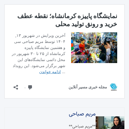
مریم صباحی
**مریم صباحی**