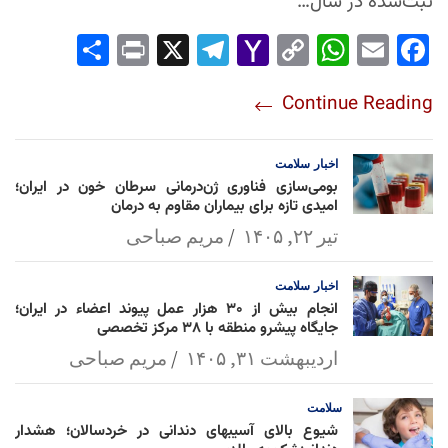
ثبت‌شده در سال…
Sha
Pri
X
Tel
Yah
Co
Wh
Em
Fac
re
nt
egr
oo
py
ats
ail
ebo
Continue Reading
am
Mai
Lin
Ap
ok
l
k
p
اخبار
سلامت
بومی‌سازی فناوری ژن‌درمانی سرطان خون در ایران؛
امیدی تازه برای بیماران مقاوم به درمان
تیر ۲۲, ۱۴۰۵
مریم صباحی
اخبار
سلامت
انجام بیش از ۳۰ هزار عمل پیوند اعضاء در ایران؛
جایگاه پیشرو منطقه با ۳۸ مرکز تخصصی
اردیبهشت ۳۱, ۱۴۰۵
مریم صباحی
سلامت
شیوع بالای آسیبهای دندانی در خردسالان؛ هشدار