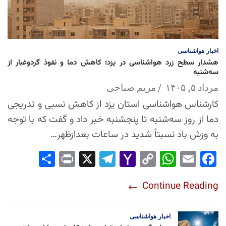
اخبار
هواشناسی
هشدار سطح زرد هواشناسی در یزد؛ کاهش دما و نفوذ گردوغبار از
سه‌شنبه
مرداد ۵, ۱۴۰۵
مریم صباحی
کارشناس هواشناسی استان یزد از کاهش نسبی و تدریجی
دما از روز سه‌شنبه تا پنجشنبه خبر داد و گفت که با توجه
به وزش باد نسبتاً شدید در ساعات بعدازظهر…
Sha
Pri
X
Tel
Yah
Co
Wh
Em
Fac
re
nt
egr
oo
py
ats
ail
ebo
Continue Reading
am
Mai
Lin
Ap
ok
l
k
p
اخبار
هواشناسی