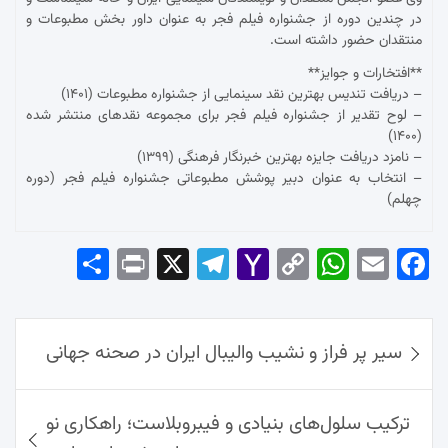
در چندین دوره از جشنواره فیلم فجر به عنوان داور بخش مطبوعات و
منتقدان حضور داشته است.
**افتخارات و جوایز**
– دریافت تندیس بهترین نقد سینمایی از جشنواره مطبوعات (۱۴۰۱)
– لوح تقدیر از جشنواره فیلم فجر برای مجموعه نقدهای منتشر شده
(۱۴۰۰)
– نامزد دریافت جایزه بهترین خبرنگار فرهنگی (۱۳۹۹)
– انتخاب به عنوان دبیر پوشش مطبوعاتی جشنواره فیلم فجر (دوره
چهلم)
Sha
Pri
X
Tel
Yah
Co
Wh
Em
Fac
re
nt
egr
oo
py
ats
ail
ebo
ok
راهبری
Ap
Lin
Mai
am
سیر پر فراز و نشیب والیبال ایران در صحنه جهانی
نوشته‌ها
p
k
l
ترکیب سلول‌های بنیادی و فیبروبلاست؛ راهکاری نو