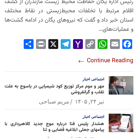
رئیس اداره یگان حفاظت محیط زیست مازندران از کشف
اقلام مرتبط با تخلفات محیط‌زیستی در نقاط مختلف
استان خبر داد و گفت که نیروهای یگان در ادامه گشت‌ها
و عملیات‌های…
Sha
Pri
X
Tel
Yah
Co
Wh
Em
Fac
re
nt
egr
oo
py
ats
ail
ebo
Continue Reading
am
Mai
Lin
Ap
ok
l
k
p
اجتماعی
اخبار
مهر و موم مرکز توزیع کود شیمیایی در یاسوج به علت
تقلب و گرانفروشی
تیر ۲۴, ۱۴۰۵
مریم صباحی
اجتماعی
اخبار
هشدار پلیس فتا درباره موج جدید کلاهبرداری با
پیامهای جعلی ابلاغیه قضایی و ثنا