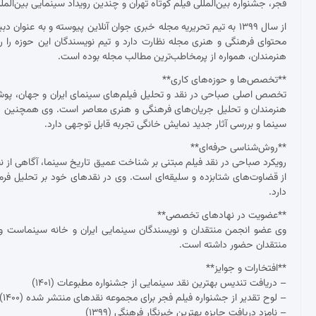
فجر، جشنواره بین‌المللی فیلم کوتاه تهران و چندین رویداد سینمایی بین‌ال
از سال ۱۳۹۹ به تیم تحریریه مجله خبری جوان آنلاین پیوسته و به عنو
محتوای فرهنگی و هنری مجله نظارت دارد و تیم نویسندگان این حوزه را ر
هنرمندان، همواره از پرمخاطب‌ترین مطالب مجله بوده است.
**تخصص‌ها و حوزه‌های کاری**
تخصص اصلی صباحی در نقد و تحلیل فیلم‌های سینمای ایران و جهان، پوشش ج
هنرمندان و تحلیل جریان‌های فرهنگی و هنری معاصر است. وی همچنین د
سینما و بررسی آثار جدید نمایش خانگی تجربه قابل توجهی دارد.
**روش‌شناسی حرفه‌ای**
رویکرد صباحی در نقد فیلم مبتنی بر شناخت عمیق تاریخ سینما، آگاهی از نظ
از قضاوت‌های شتابزده و سلیقه‌ای است. وی در نقدهای خود بر تحلیل فرم و مح
دارد.
**عضویت در نهادهای تخصصی**
وی عضو انجمن منتقدان و نویسندگان سینمایی ایران و خانه سینماست و 
منتقدان حضور داشته است.
**افتخارات و جوایز**
– دریافت تندیس بهترین نقد سینمایی از جشنواره مطبوعات (۱۴۰۱)
– لوح تقدیر از جشنواره فیلم فجر برای مجموعه نقدهای منتشر شده (۱۴۰۰)
– نامزد دریافت جایزه بهترین خبرنگار فرهنگی (۱۳۹۹)