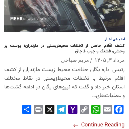
اجتماعی
اخبار
کشف اقلام حاصل از تخلفات محیط‌زیستی در مازندران؛ پوست بز
وحشی، فشنگ و چوب قاچاق
مرداد ۳, ۱۴۰۵
مریم صباحی
رئیس اداره یگان حفاظت محیط زیست مازندران از کشف
اقلام مرتبط با تخلفات محیط‌زیستی در نقاط مختلف
استان خبر داد و گفت که نیروهای یگان در ادامه گشت‌ها
و عملیات‌های…
Sha
Pri
X
Tel
Yah
Co
Wh
Em
Fac
re
nt
egr
oo
py
ats
ail
ebo
Continue Reading
am
Mai
Lin
Ap
ok