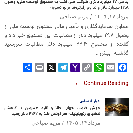
بدهی ۱۷ میلیارد دلاری شرکت ملی نفت به صندوق توسعه ملی؛ وصول
۱۲.۸ میلیارد دلار و تداوم رایزنی‌ها برای تسویه
مرداد ۱۷, ۱۴۰۵
مریم صباحی
معاون سرمایه‌گذاری و تأمین مالی صندوق توسعه ملی از
وصول ۱۲.۸ میلیارد دلار از مطالبات این صندوق خبر داد و
گفت: از مجموع ۲۲.۳ میلیارد دلار مطالبات سررسید
گذشته، بیش…
Sha
Pri
X
Tel
Yah
Co
Wh
Em
Fac
re
nt
egr
oo
py
ats
ail
ebo
Continue Reading
am
Mai
Lin
Ap
ok
l
k
p
اخبار
اقتصادی
جهش قیمت جهانی طلا و نقره همزمان با کاهش
تنشهای ژئوپلیتیک؛ هر اونس طلا به ۴۱۶۲ دلار رسید
مرداد ۱۴, ۱۴۰۵
مریم صباحی