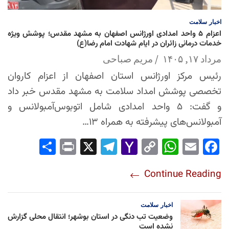
اخبار
سلامت
اعزام ۵ واحد امدادی اورژانس اصفهان به مشهد مقدس؛ پوشش ویژه
خدمات درمانی زائران در ایام شهادت امام رضا(ع)
مرداد ۱۷, ۱۴۰۵
مریم صباحی
رئیس مرکز اورژانس استان اصفهان از اعزام کاروان
تخصصی پوشش امداد سلامت به مشهد مقدس خبر داد
و گفت: ۵ واحد امدادی شامل اتوبوس‌آمبولانس و
آمبولانس‌های پیشرفته به همراه ۱۳…
Sha
Pri
X
Tel
Yah
Co
Wh
Em
Fac
re
nt
egr
oo
py
ats
ail
ebo
Continue Reading
am
Mai
Lin
Ap
ok
l
k
p
اخبار
سلامت
وضعیت تب دنگی در استان بوشهر؛ انتقال محلی گزارش
نشده است