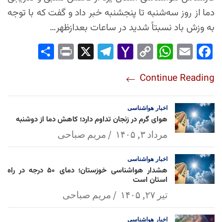
دما از روز سه‌شنبه تا پنجشنبه خبر داد و گفت که با توجه
به وزش باد نسبتاً شدید در ساعات بعدازظهر…
Sha
Pri
X
Tel
Yah
Co
Wh
Em
Fac
re
nt
egr
oo
py
ats
ail
ebo
Continue Reading
am
Mai
Lin
Ap
ok
l
k
p
اخبار
هواشناسی
هوای گرم در زنجان تداوم دارد؛ کاهش دما از دوشنبه
مرداد ۳, ۱۴۰۵
مریم صباحی
اخبار
هواشناسی
هشدار هواشناسی خوزستان؛ دمای ۵۰ درجه در راه
استان است
تیر ۲۷, ۱۴۰۵
مریم صباحی
اخبار
هواشناسی