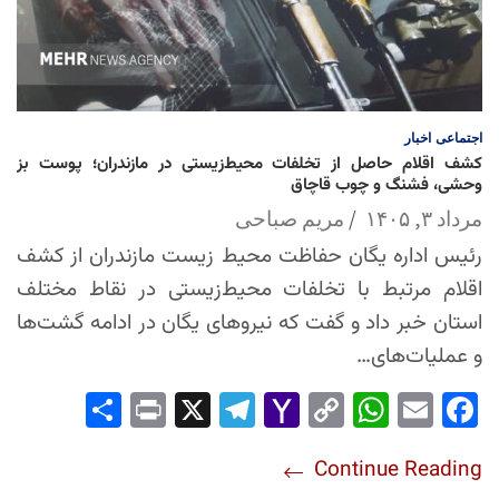
اجتماعی
اخبار
کشف اقلام حاصل از تخلفات محیط‌زیستی در مازندران؛ پوست بز
وحشی، فشنگ و چوب قاچاق
مرداد ۳, ۱۴۰۵
مریم صباحی
رئیس اداره یگان حفاظت محیط زیست مازندران از کشف
اقلام مرتبط با تخلفات محیط‌زیستی در نقاط مختلف
استان خبر داد و گفت که نیروهای یگان در ادامه گشت‌ها
و عملیات‌های…
Sha
Pri
X
Tel
Yah
Co
Wh
Em
Fac
re
nt
egr
oo
py
ats
ail
ebo
Continue Reading
am
Mai
Lin
Ap
ok