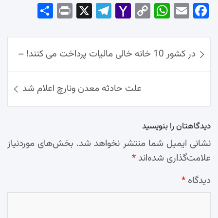
Sha
Pri
X
Tel
Yah
Co
Wh
Em
Fac
re
nt
egr
oo
py
ats
ail
ebo
ok
راهبری
Ap
Lin
Mai
am
در کشور 10 خانه خالی مالیات پرداخت می کنند! –
نوشته‌ها
p
k
l
علت حادثه معدن ونارچ اعلام شد
دیدگاهتان را بنویسید
نشانی ایمیل شما منتشر نخواهد شد.
بخش‌های موردنیاز
علامت‌گذاری شده‌اند
*
دیدگاه
*