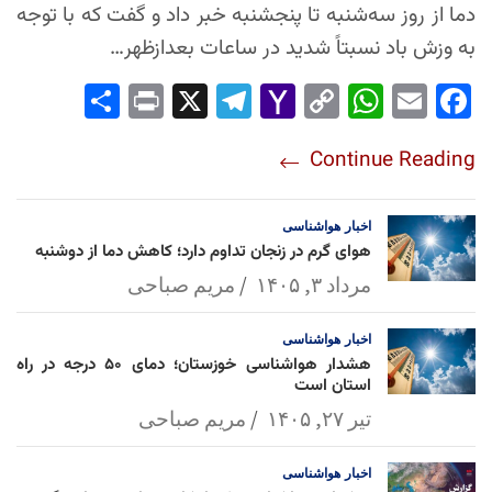
دما از روز سه‌شنبه تا پنجشنبه خبر داد و گفت که با توجه
به وزش باد نسبتاً شدید در ساعات بعدازظهر…
Sha
Pri
X
Tel
Yah
Co
Wh
Em
Fac
re
nt
egr
oo
py
ats
ail
ebo
Continue Reading
am
Mai
Lin
Ap
ok
l
k
p
اخبار
هواشناسی
هوای گرم در زنجان تداوم دارد؛ کاهش دما از دوشنبه
مرداد ۳, ۱۴۰۵
مریم صباحی
اخبار
هواشناسی
هشدار هواشناسی خوزستان؛ دمای ۵۰ درجه در راه
استان است
تیر ۲۷, ۱۴۰۵
مریم صباحی
اخبار
هواشناسی