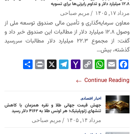
۱۲.۸ میلیارد دلار و تداوم رایزنی‌ها برای تسویه
مرداد ۱۷, ۱۴۰۵
مریم صباحی
معاون سرمایه‌گذاری و تأمین مالی صندوق توسعه ملی از
وصول ۱۲.۸ میلیارد دلار از مطالبات این صندوق خبر داد و
گفت: از مجموع ۲۲.۳ میلیارد دلار مطالبات سررسید
گذشته، بیش…
Sha
Pri
X
Tel
Yah
Co
Wh
Em
Fac
re
nt
egr
oo
py
ats
ail
ebo
Continue Reading
am
Mai
Lin
Ap
ok
l
k
p
اخبار
اقتصادی
جهش قیمت جهانی طلا و نقره همزمان با کاهش
تنشهای ژئوپلیتیک؛ هر اونس طلا به ۴۱۶۲ دلار رسید
مرداد ۱۴, ۱۴۰۵
مریم صباحی