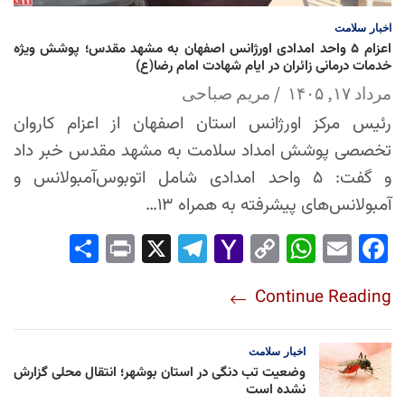
اخبار
سلامت
اعزام ۵ واحد امدادی اورژانس اصفهان به مشهد مقدس؛ پوشش ویژه
خدمات درمانی زائران در ایام شهادت امام رضا(ع)
مرداد ۱۷, ۱۴۰۵
مریم صباحی
رئیس مرکز اورژانس استان اصفهان از اعزام کاروان
تخصصی پوشش امداد سلامت به مشهد مقدس خبر داد
و گفت: ۵ واحد امدادی شامل اتوبوس‌آمبولانس و
آمبولانس‌های پیشرفته به همراه ۱۳…
Sha
Pri
X
Tel
Yah
Co
Wh
Em
Fac
re
nt
egr
oo
py
ats
ail
ebo
Continue Reading
am
Mai
Lin
Ap
ok
l
k
p
اخبار
سلامت
وضعیت تب دنگی در استان بوشهر؛ انتقال محلی گزارش
نشده است