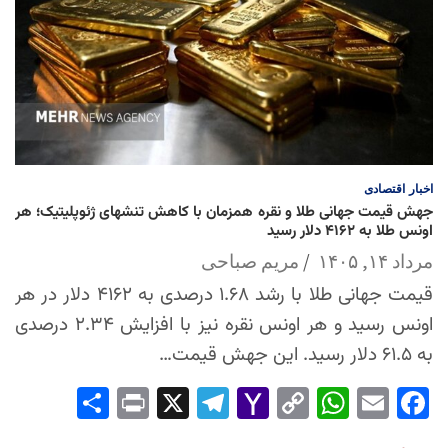
اخبار
اقتصادی
جهش قیمت جهانی طلا و نقره همزمان با کاهش تنشهای ژئوپلیتیک؛ هر
اونس طلا به ۴۱۶۲ دلار رسید
مرداد ۱۴, ۱۴۰۵
مریم صباحی
قیمت جهانی طلا با رشد ۱.۶۸ درصدی به ۴۱۶۲ دلار در هر
اونس رسید و هر اونس نقره نیز با افزایش ۲.۳۴ درصدی
به ۶۱.۵ دلار رسید. این جهش قیمت…
Sha
Pri
X
Tel
Yah
Co
Wh
Em
Fac
re
nt
egr
oo
py
ats
ail
ebo