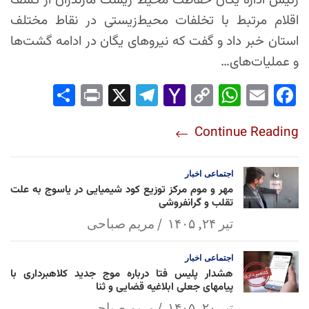
رئیس اداره یگان حفاظت محیط زیست مازندران از کشف
اقلام مرتبط با تخلفات محیط‌زیستی در نقاط مختلف
استان خبر داد و گفت که نیروهای یگان در ادامه گشت‌ها
و عملیات‌های…
Sha
Pri
X
Tel
Yah
Co
Wh
Em
Fac
re
nt
egr
oo
py
ats
ail
ebo
Continue Reading
am
Mai
Lin
Ap
ok
l
k
p
اجتماعی
اخبار
مهر و موم مرکز توزیع کود شیمیایی در یاسوج به علت
تقلب و گرانفروشی
تیر ۲۴, ۱۴۰۵
مریم صباحی
اجتماعی
اخبار
هشدار پلیس فتا درباره موج جدید کلاهبرداری با
پیامهای جعلی ابلاغیه قضایی و ثنا
تیر ۲۰, ۱۴۰۵
مریم صباحی