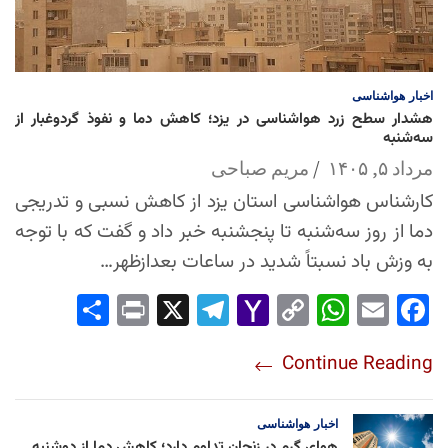
اخبار
هواشناسی
هشدار سطح زرد هواشناسی در یزد؛ کاهش دما و نفوذ گردوغبار از
سه‌شنبه
مرداد ۵, ۱۴۰۵
مریم صباحی
کارشناس هواشناسی استان یزد از کاهش نسبی و تدریجی
دما از روز سه‌شنبه تا پنجشنبه خبر داد و گفت که با توجه
به وزش باد نسبتاً شدید در ساعات بعدازظهر…
Sha
Pri
X
Tel
Yah
Co
Wh
Em
Fac
re
nt
egr
oo
py
ats
ail
ebo
Continue Reading
am
Mai
Lin
Ap
ok
l
k
p
اخبار
هواشناسی
هوای گرم در زنجان تداوم دارد؛ کاهش دما از دوشنبه