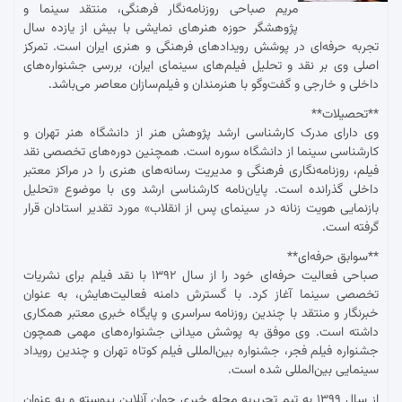
مریم صباحی روزنامه‌نگار فرهنگی، منتقد سینما و
پژوهشگر حوزه هنرهای نمایشی با بیش از یازده سال
تجربه حرفه‌ای در پوشش رویدادهای فرهنگی و هنری ایران است. تمرکز
اصلی وی بر نقد و تحلیل فیلم‌های سینمای ایران، بررسی جشنواره‌های
داخلی و خارجی و گفت‌وگو با هنرمندان و فیلم‌سازان معاصر می‌باشد.
**تحصیلات**
وی دارای مدرک کارشناسی ارشد پژوهش هنر از دانشگاه هنر تهران و
کارشناسی سینما از دانشگاه سوره است. همچنین دوره‌های تخصصی نقد
فیلم، روزنامه‌نگاری فرهنگی و مدیریت رسانه‌های هنری را در مراکز معتبر
داخلی گذرانده است. پایان‌نامه کارشناسی ارشد وی با موضوع «تحلیل
بازنمایی هویت زنانه در سینمای پس از انقلاب» مورد تقدیر استادان قرار
گرفته است.
**سوابق حرفه‌ای**
صباحی فعالیت حرفه‌ای خود را از سال ۱۳۹۲ با نقد فیلم برای نشریات
تخصصی سینما آغاز کرد. با گسترش دامنه فعالیت‌هایش، به عنوان
خبرنگار و منتقد با چندین روزنامه سراسری و پایگاه خبری معتبر همکاری
داشته است. وی موفق به پوشش میدانی جشنواره‌های مهمی همچون
جشنواره فیلم فجر، جشنواره بین‌المللی فیلم کوتاه تهران و چندین رویداد
سینمایی بین‌المللی شده است.
از سال ۱۳۹۹ به تیم تحریریه مجله خبری جوان آنلاین پیوسته و به عنوان