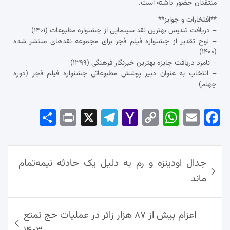
منتقدان حضور داشته است.
**افتخارات و جوایز**
– دریافت تندیس بهترین نقد سینمایی از جشنواره مطبوعات (۱۴۰۱)
– لوح تقدیر از جشنواره فیلم فجر برای مجموعه نقدهای منتشر شده
(۱۴۰۰)
– نامزد دریافت جایزه بهترین خبرنگار فرهنگی (۱۳۹۹)
– انتخاب به عنوان دبیر پوشش مطبوعاتی جشنواره فیلم فجر (دوره
چهلم)
Sha
Pri
X
Tel
Yah
Co
Wh
Em
Fac
re
nt
egr
oo
py
ats
ail
ebo
ok
راهبری
Ap
Lin
Mai
am
جدال اودینزه و رم به دلیل یک حادثه نیمه‌تمام
نوشته‌ها
p
k
l
ماند
اعزام بیش از ۸۷ هزار زائر در عملیات حج تمتع