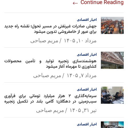
Continue Reading
am
Mai
Lin
Ap
ok
l
k
p
اخبار
اقتصادی
جهش صادرات غیرنفتی در مسیر تحول؛ نقشه راه جدید
برای عبور از خامفروشی تدوین میشود
مرداد ۱۰, ۱۴۰۵
مریم صباحی
اخبار
اقتصادی
هوشمندسازی زنجیره تولید و تأمین محصولات
کشاورزی تا مهرماه آغاز میشود
مرداد ۷, ۱۴۰۵
مریم صباحی
اخبار
اقتصادی
سرمایه‌گذاری ۲ هزار میلیارد تومانی برای فرآوری
سیب‌زمینی در دهگلان؛ گامی بلند در تکمیل زنجیره
ارزش کشاورزی
تیر ۳۱, ۱۴۰۵
مریم صباحی
اخبار
اقتصادی