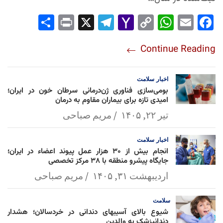
Sha
Pri
X
Tel
Yah
Co
Wh
Em
Fac
re
nt
egr
oo
py
ats
ail
ebo
Continue Reading
am
Mai
Lin
Ap
ok
l
k
p
اخبار
سلامت
بومی‌سازی فناوری ژن‌درمانی سرطان خون در ایران؛
امیدی تازه برای بیماران مقاوم به درمان
تیر ۲۲, ۱۴۰۵
مریم صباحی
اخبار
سلامت
انجام بیش از ۳۰ هزار عمل پیوند اعضاء در ایران؛
جایگاه پیشرو منطقه با ۳۸ مرکز تخصصی
اردیبهشت ۳۱, ۱۴۰۵
مریم صباحی
سلامت
شیوع بالای آسیبهای دندانی در خردسالان؛ هشدار
دندانپزشک به والدین