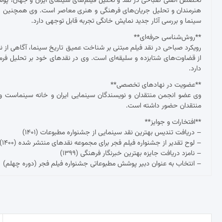
تخصص اصلی صباحی در نقد و تحلیل فیلم‌های سینمای ایران و جهان، پوشش ج
هنرمندان و تحلیل جریان‌های فرهنگی و هنری معاصر است. وی همچنین د
سینما و بررسی آثار جدید نمایش خانگی تجربه قابل توجهی دارد.
**روش‌شناسی حرفه‌ای**
رویکرد صباحی در نقد فیلم مبتنی بر شناخت عمیق تاریخ سینما، آگاهی از نظ
از قضاوت‌های شتابزده و سلیقه‌ای است. وی در نقدهای خود بر تحلیل فرم و مح
دارد.
**عضویت در نهادهای تخصصی**
وی عضو انجمن منتقدان و نویسندگان سینمایی ایران و خانه سینماست و 
منتقدان حضور داشته است.
**افتخارات و جوایز**
– دریافت تندیس بهترین نقد سینمایی از جشنواره مطبوعات (۱۴۰۱)
– لوح تقدیر از جشنواره فیلم فجر برای مجموعه نقدهای منتشر شده (۱۴۰۰)
– نامزد دریافت جایزه بهترین خبرنگار فرهنگی (۱۳۹۹)
– انتخاب به عنوان دبیر پوشش مطبوعاتی جشنواره فیلم فجر (دوره چهلم)