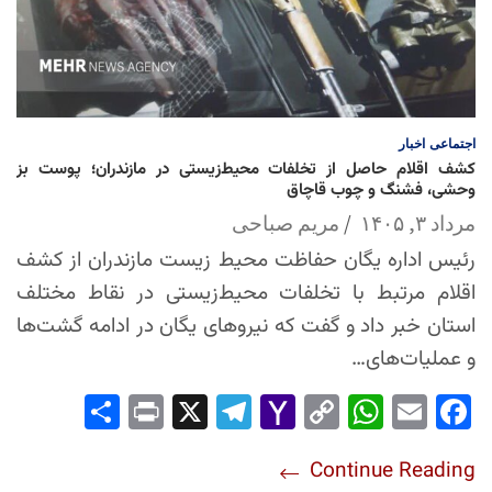
اجتماعی
اخبار
کشف اقلام حاصل از تخلفات محیط‌زیستی در مازندران؛ پوست بز
وحشی، فشنگ و چوب قاچاق
مرداد ۳, ۱۴۰۵
مریم صباحی
رئیس اداره یگان حفاظت محیط زیست مازندران از کشف
اقلام مرتبط با تخلفات محیط‌زیستی در نقاط مختلف
استان خبر داد و گفت که نیروهای یگان در ادامه گشت‌ها
و عملیات‌های…
Sha
Pri
X
Tel
Yah
Co
Wh
Em
Fac
re
nt
egr
oo
py
ats
ail
ebo
Continue Reading
am
Mai
Lin
Ap
ok