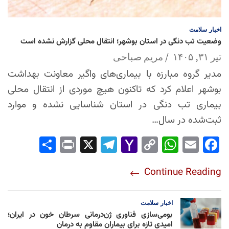
اخبار
سلامت
وضعیت تب دنگی در استان بوشهر؛ انتقال محلی گزارش نشده است
تیر ۳۱, ۱۴۰۵
مریم صباحی
مدیر گروه مبارزه با بیماری‌های واگیر معاونت بهداشت
بوشهر اعلام کرد که تاکنون هیچ موردی از انتقال محلی
بیماری تب دنگی در استان شناسایی نشده و موارد
ثبت‌شده در سال…
Sha
Pri
X
Tel
Yah
Co
Wh
Em
Fac
re
nt
egr
oo
py
ats
ail
ebo
Continue Reading
am
Mai
Lin
Ap
ok
l
k
p
اخبار
سلامت
بومی‌سازی فناوری ژن‌درمانی سرطان خون در ایران؛
امیدی تازه برای بیماران مقاوم به درمان