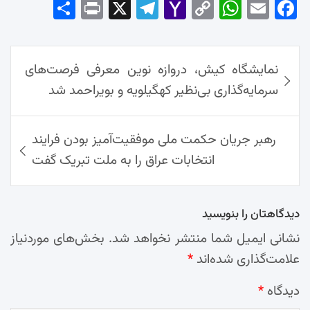
Sha
Pri
X
Tel
Yah
Co
Wh
Em
Fac
re
nt
egr
oo
py
ats
ail
ebo
ok
راهبری
Ap
Lin
Mai
am
نمایشگاه کیش، دروازه نوین معرفی فرصت‌های
نوشته‌ها
p
k
l
سرمایه‌گذاری بی‌نظیر کهگیلویه و بویراحمد شد
رهبر جریان حکمت ملی موفقیت‌آمیز بودن فرایند
انتخابات عراق را به ملت تبریک گفت
دیدگاهتان را بنویسید
نشانی ایمیل شما منتشر نخواهد شد.
بخش‌های موردنیاز
علامت‌گذاری شده‌اند
*
دیدگاه
*