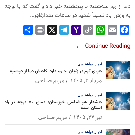
دما از روز سه‌شنبه تا پنجشنبه خبر داد و گفت که با توجه
به وزش باد نسبتاً شدید در ساعات بعدازظهر…
Sha
Pri
X
Tel
Yah
Co
Wh
Em
Fac
re
nt
egr
oo
py
ats
ail
ebo
Continue Reading
am
Mai
Lin
Ap
ok
l
k
p
اخبار
هواشناسی
هوای گرم در زنجان تداوم دارد؛ کاهش دما از دوشنبه
مرداد ۳, ۱۴۰۵
مریم صباحی
اخبار
هواشناسی
هشدار هواشناسی خوزستان؛ دمای ۵۰ درجه در راه
استان است
تیر ۲۷, ۱۴۰۵
مریم صباحی
اخبار
هواشناسی