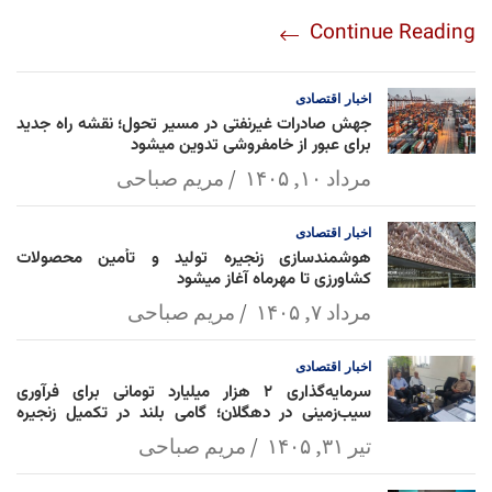
re
nt
egr
oo
py
ats
ail
ebo
Continue Reading
am
Mai
Lin
Ap
ok
l
k
p
اخبار
اقتصادی
جهش صادرات غیرنفتی در مسیر تحول؛ نقشه راه جدید
برای عبور از خامفروشی تدوین میشود
مرداد ۱۰, ۱۴۰۵
مریم صباحی
اخبار
اقتصادی
هوشمندسازی زنجیره تولید و تأمین محصولات
کشاورزی تا مهرماه آغاز میشود
مرداد ۷, ۱۴۰۵
مریم صباحی
اخبار
اقتصادی
سرمایه‌گذاری ۲ هزار میلیارد تومانی برای فرآوری
سیب‌زمینی در دهگلان؛ گامی بلند در تکمیل زنجیره
ارزش کشاورزی
تیر ۳۱, ۱۴۰۵
مریم صباحی