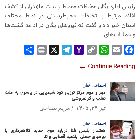
رئیس اداره یگان حفاظت محیط زیست مازندران از کشف
اقلام مرتبط با تخلفات محیط‌زیستی در نقاط مختلف
استان خبر داد و گفت که نیروهای یگان در ادامه گشت‌ها
و عملیات‌های…
Sha
Pri
X
Tel
Yah
Co
Wh
Em
Fac
re
nt
egr
oo
py
ats
ail
ebo
Continue Reading
am
Mai
Lin
Ap
ok
l
k
p
اجتماعی
اخبار
مهر و موم مرکز توزیع کود شیمیایی در یاسوج به علت
تقلب و گرانفروشی
تیر ۲۴, ۱۴۰۵
مریم صباحی
اجتماعی
اخبار
هشدار پلیس فتا درباره موج جدید کلاهبرداری با
پیامهای جعلی ابلاغیه قضایی و ثنا