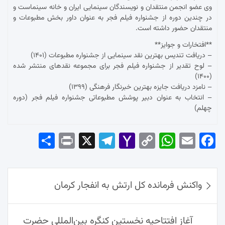
وی عضو انجمن منتقدان و نویسندگان سینمایی ایران و خانه سینماست و
در چندین دوره از جشنواره فیلم فجر به عنوان داور بخش مطبوعات و
منتقدان حضور داشته است.
**افتخارات و جوایز**
– دریافت تندیس بهترین نقد سینمایی از جشنواره مطبوعات (۱۴۰۱)
– لوح تقدیر از جشنواره فیلم فجر برای مجموعه نقدهای منتشر شده
(۱۴۰۰)
– نامزد دریافت جایزه بهترین خبرنگار فرهنگی (۱۳۹۹)
– انتخاب به عنوان دبیر پوشش مطبوعاتی جشنواره فیلم فجر (دوره
چهلم)
Sha
Pri
X
Tel
Yah
Co
Wh
Em
Fac
re
nt
egr
oo
py
ats
ail
ebo
ok
راهبری
Ap
Lin
Mai
am
واکنش فرمانده کل ارتش به انفجار کرمان
نوشته‌ها
p
k
l
آغاز افتتاحیه نخستین کنگره بین‌المللی حضرت