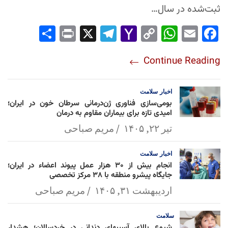
ثبت‌شده در سال…
Sha
Pri
X
Tel
Yah
Co
Wh
Em
Fac
re
nt
egr
oo
py
ats
ail
ebo
Continue Reading
am
Mai
Lin
Ap
ok
l
k
p
اخبار
سلامت
بومی‌سازی فناوری ژن‌درمانی سرطان خون در ایران؛
امیدی تازه برای بیماران مقاوم به درمان
تیر ۲۲, ۱۴۰۵
مریم صباحی
اخبار
سلامت
انجام بیش از ۳۰ هزار عمل پیوند اعضاء در ایران؛
جایگاه پیشرو منطقه با ۳۸ مرکز تخصصی
اردیبهشت ۳۱, ۱۴۰۵
مریم صباحی
سلامت
شیوع بالای آسیبهای دندانی در خردسالان؛ هشدار