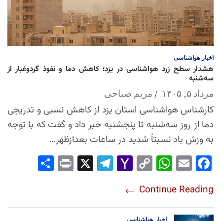
اخبار
هواشناسی
هشدار سطح زرد هواشناسی در یزد؛ کاهش دما و نفوذ گردوغبار از
سه‌شنبه
مرداد ۵, ۱۴۰۵
مریم صباحی
کارشناس هواشناسی استان یزد از کاهش نسبی و تدریجی
دما از روز سه‌شنبه تا پنجشنبه خبر داد و گفت که با توجه
به وزش باد نسبتاً شدید در ساعات بعدازظهر…
Sha
Pri
X
Tel
Yah
Co
Wh
Em
Fac
re
nt
egr
oo
py
ats
ail
ebo
Continue Reading
am
Mai
Lin
Ap
ok
l
k
p
اخبار
هواشناسی