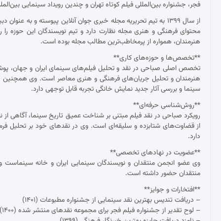
فجر، جشنواره بین‌المللی فیلم کوتاه تهران و چندین رویداد سینمایی بین‌ال
از سال ۱۳۹۹ به تیم تحریریه مجله خبری جوان آنلاین پیوسته و به عنو
محتوای فرهنگی و هنری مجله نظارت دارد و تیم نویسندگان این حوزه را ر
هنرمندان، همواره از پرمخاطب‌ترین مطالب مجله بوده است.
**تخصص‌ها و حوزه‌های کاری**
تخصص اصلی صباحی در نقد و تحلیل فیلم‌های سینمای ایران و جهان، پوشش ج
هنرمندان و تحلیل جریان‌های فرهنگی و هنری معاصر است. وی همچنین د
سینما و بررسی آثار جدید نمایش خانگی تجربه قابل توجهی دارد.
**روش‌شناسی حرفه‌ای**
رویکرد صباحی در نقد فیلم مبتنی بر شناخت عمیق تاریخ سینما، آگاهی از نظ
از قضاوت‌های شتابزده و سلیقه‌ای است. وی در نقدهای خود بر تحلیل فرم و مح
دارد.
**عضویت در نهادهای تخصصی**
وی عضو انجمن منتقدان و نویسندگان سینمایی ایران و خانه سینماست و 
منتقدان حضور داشته است.
**افتخارات و جوایز**
– دریافت تندیس بهترین نقد سینمایی از جشنواره مطبوعات (۱۴۰۱)
– لوح تقدیر از جشنواره فیلم فجر برای مجموعه نقدهای منتشر شده (۱۴۰۰)