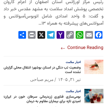
رئیس مرکز اورژانس استان اصفهان از اعزام کاروان
تخصصی پوشش امداد سلامت به مشهد مقدس خبر داد
و گفت: ۵ واحد امدادی شامل اتوبوس‌آمبولانس و
آمبولانس‌های پیشرفته به همراه ۱۳…
Sha
Pri
X
Tel
Yah
Co
Wh
Em
Fac
re
nt
egr
oo
py
ats
ail
ebo
Continue Reading
am
Mai
Lin
Ap
ok
l
k
p
اخبار
سلامت
وضعیت تب دنگی در استان بوشهر؛ انتقال محلی گزارش
نشده است
تیر ۳۱, ۱۴۰۵
مریم صباحی
اخبار
سلامت
بومی‌سازی فناوری ژن‌درمانی سرطان خون در ایران؛
امیدی تازه برای بیماران مقاوم به درمان