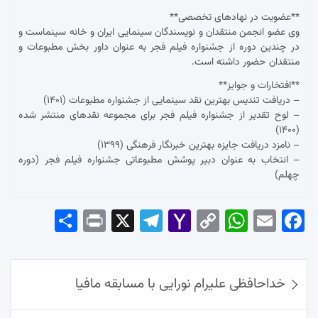
**عضویت در نهادهای تخصصی**
وی عضو انجمن منتقدان و نویسندگان سینمایی ایران و خانه سینماست و
در چندین دوره از جشنواره فیلم فجر به عنوان داور بخش مطبوعات و
منتقدان حضور داشته است.
**افتخارات و جوایز**
– دریافت تندیس بهترین نقد سینمایی از جشنواره مطبوعات (۱۴۰۱)
– لوح تقدیر از جشنواره فیلم فجر برای مجموعه نقدهای منتشر شده
(۱۴۰۰)
– نامزد دریافت جایزه بهترین خبرنگار فرهنگی (۱۳۹۹)
– انتخاب به عنوان دبیر پوشش مطبوعاتی جشنواره فیلم فجر (دوره
چهلم)
Sha
Pri
X
Tel
Yah
Co
Wh
Em
Fac
re
nt
egr
oo
py
ats
ail
ebo
ok
راهبری
Ap
Lin
Mai
am
خداحافظی علیرام نورایی با مسابقه مافیا
نوشته‌ها
p
k
l