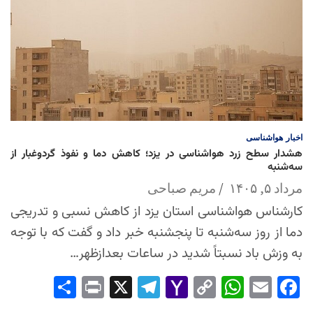
اخبار
هواشناسی
هشدار سطح زرد هواشناسی در یزد؛ کاهش دما و نفوذ گردوغبار از
سه‌شنبه
مرداد ۵, ۱۴۰۵
مریم صباحی
کارشناس هواشناسی استان یزد از کاهش نسبی و تدریجی
دما از روز سه‌شنبه تا پنجشنبه خبر داد و گفت که با توجه
به وزش باد نسبتاً شدید در ساعات بعدازظهر…
Sha
Pri
X
Tel
Yah
Co
Wh
Em
Fac
re
nt
egr
oo
py
ats
ail
ebo