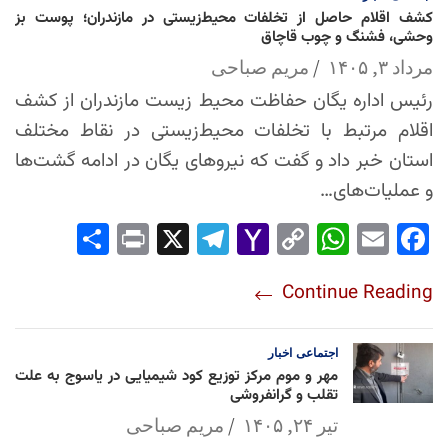
کشف اقلام حاصل از تخلفات محیط‌زیستی در مازندران؛ پوست بز
وحشی، فشنگ و چوب قاچاق
مرداد ۳, ۱۴۰۵
مریم صباحی
رئیس اداره یگان حفاظت محیط زیست مازندران از کشف
اقلام مرتبط با تخلفات محیط‌زیستی در نقاط مختلف
استان خبر داد و گفت که نیروهای یگان در ادامه گشت‌ها
و عملیات‌های…
Sha
Pri
X
Tel
Yah
Co
Wh
Em
Fac
re
nt
egr
oo
py
ats
ail
ebo
Continue Reading
am
Mai
Lin
Ap
ok
l
k
p
اجتماعی
اخبار
مهر و موم مرکز توزیع کود شیمیایی در یاسوج به علت
تقلب و گرانفروشی
تیر ۲۴, ۱۴۰۵
مریم صباحی