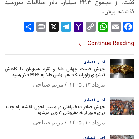
گفت: از مجموع ۲۲.۳ میلیارد دلار مطالبات سررسید
گذشته، بیش…
Sha
Pri
X
Tel
Yah
Co
Wh
Em
Fac
re
nt
egr
oo
py
ats
ail
ebo
Continue Reading
am
Mai
Lin
Ap
ok
l
k
p
اخبار
اقتصادی
جهش قیمت جهانی طلا و نقره همزمان با کاهش
تنشهای ژئوپلیتیک؛ هر اونس طلا به ۴۱۶۲ دلار رسید
مرداد ۱۴, ۱۴۰۵
مریم صباحی
اخبار
اقتصادی
جهش صادرات غیرنفتی در مسیر تحول؛ نقشه راه جدید
برای عبور از خامفروشی تدوین میشود
مرداد ۱۰, ۱۴۰۵
مریم صباحی
اخبار
اقتصادی