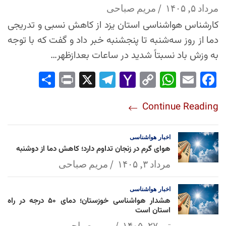
مرداد ۵, ۱۴۰۵
مریم صباحی
کارشناس هواشناسی استان یزد از کاهش نسبی و تدریجی
دما از روز سه‌شنبه تا پنجشنبه خبر داد و گفت که با توجه
به وزش باد نسبتاً شدید در ساعات بعدازظهر…
Sha
Pri
X
Tel
Yah
Co
Wh
Em
Fac
re
nt
egr
oo
py
ats
ail
ebo
Continue Reading
am
Mai
Lin
Ap
ok
l
k
p
اخبار
هواشناسی
هوای گرم در زنجان تداوم دارد؛ کاهش دما از دوشنبه
مرداد ۳, ۱۴۰۵
مریم صباحی
اخبار
هواشناسی
هشدار هواشناسی خوزستان؛ دمای ۵۰ درجه در راه
استان است
تیر ۲۷, ۱۴۰۵
مریم صباحی