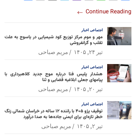
re
nt
egr
oo
py
ats
ail
ebo
Continue Reading
am
Mai
Lin
Ap
ok
l
k
p
اجتماعی
اخبار
مهر و موم مرکز توزیع کود شیمیایی در یاسوج به علت
تقلب و گرانفروشی
تیر ۲۴, ۱۴۰۵
مریم صباحی
اجتماعی
اخبار
هشدار پلیس فتا درباره موج جدید کلاهبرداری با
پیامهای جعلی ابلاغیه قضایی و ثنا
تیر ۲۰, ۱۴۰۵
مریم صباحی
اجتماعی
اخبار
توقیف پژو ۴۰۵ با راننده ۱۲ ساله در خراسان شمالی زنگ
خطر تازه‌ای برای ایمنی جاده‌ها به صدا درآورد
تیر ۲, ۱۴۰۵
مریم صباحی