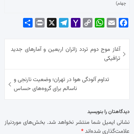
چهلم)
Sha
Pri
X
Tel
Yah
Co
Wh
Em
Fac
re
nt
egr
oo
py
ats
ail
ebo
ok
راهبری
Ap
Lin
Mai
am
آغاز موج دوم تردد زائران اربعین و آمارهای جدید
نوشته‌ها
p
k
l
ترافیکی
تداوم آلودگی هوا در تهران؛ وضعیت نارنجی و
ناسالم برای گروه‌های حساس
دیدگاهتان را بنویسید
نشانی ایمیل شما منتشر نخواهد شد.
بخش‌های موردنیاز
علامت‌گذاری شده‌اند
*