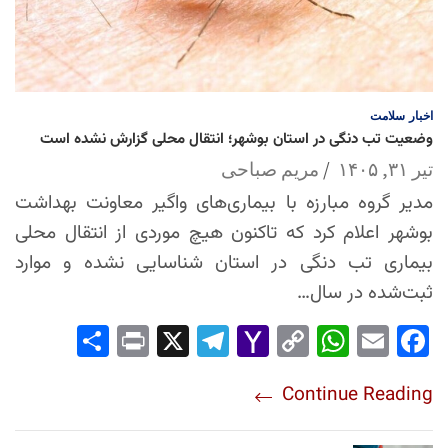
اخبار
سلامت
وضعیت تب دنگی در استان بوشهر؛ انتقال محلی گزارش نشده است
تیر ۳۱, ۱۴۰۵
مریم صباحی
مدیر گروه مبارزه با بیماری‌های واگیر معاونت بهداشت
بوشهر اعلام کرد که تاکنون هیچ موردی از انتقال محلی
بیماری تب دنگی در استان شناسایی نشده و موارد
ثبت‌شده در سال…
Sha
Pri
X
Tel
Yah
Co
Wh
Em
Fac
re
nt
egr
oo
py
ats
ail
ebo
Continue Reading
am
Mai
Lin
Ap
ok
l
k
p