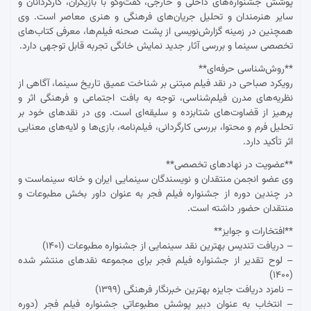
پوشش جشنواره‌های داخلی و خارجی، گفت‌وگو با بازیگران، کارگردانان و
سایر هنرمندان و تحلیل جریان‌های فرهنگی و هنری معاصر است. وی
همچنین در زمینه گزارش‌نویسی از پشت صحنه فیلم‌ها، معرفی کتاب‌های
تخصصی سینما و بررسی آثار جدید نمایش خانگی تجربه قابل توجهی دارد.
**روش‌شناسی حرفه‌ای**
رویکرد صباحی در نقد فیلم مبتنی بر شناخت عمیق تاریخ سینما، آگاهی از
نظریه‌های مدرن فیلم‌شناسی، توجه به بافت اجتماعی و فرهنگی اثر و
پرهیز از قضاوت‌های شتابزده و سلیقه‌ای است. وی در نقدهای خود بر
تحلیل فرم و محتوا، بررسی کارگردانی، فیلم‌نامه، بازی‌ها و لایه‌های معنایی
اثر تأکید دارد.
**عضویت در نهادهای تخصصی**
وی عضو انجمن منتقدان و نویسندگان سینمایی ایران و خانه سینماست و
در چندین دوره از جشنواره فیلم فجر به عنوان داور بخش مطبوعات و
منتقدان حضور داشته است.
**افتخارات و جوایز**
– دریافت تندیس بهترین نقد سینمایی از جشنواره مطبوعات (۱۴۰۱)
– لوح تقدیر از جشنواره فیلم فجر برای مجموعه نقدهای منتشر شده
(۱۴۰۰)
– نامزد دریافت جایزه بهترین خبرنگار فرهنگی (۱۳۹۹)
– انتخاب به عنوان دبیر پوشش مطبوعاتی جشنواره فیلم فجر (دوره