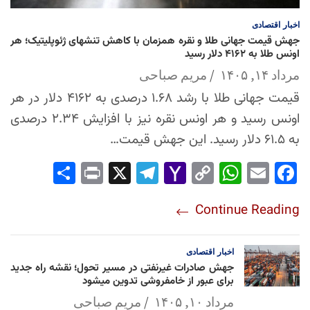
اخبار
اقتصادی
جهش قیمت جهانی طلا و نقره همزمان با کاهش تنشهای ژئوپلیتیک؛ هر
اونس طلا به ۴۱۶۲ دلار رسید
مرداد ۱۴, ۱۴۰۵
مریم صباحی
قیمت جهانی طلا با رشد ۱.۶۸ درصدی به ۴۱۶۲ دلار در هر
اونس رسید و هر اونس نقره نیز با افزایش ۲.۳۴ درصدی
به ۶۱.۵ دلار رسید. این جهش قیمت…
Sha
Pri
X
Tel
Yah
Co
Wh
Em
Fac
re
nt
egr
oo
py
ats
ail
ebo
Continue Reading
am
Mai
Lin
Ap
ok
l
k
p
اخبار
اقتصادی
جهش صادرات غیرنفتی در مسیر تحول؛ نقشه راه جدید
برای عبور از خامفروشی تدوین میشود
مرداد ۱۰, ۱۴۰۵
مریم صباحی