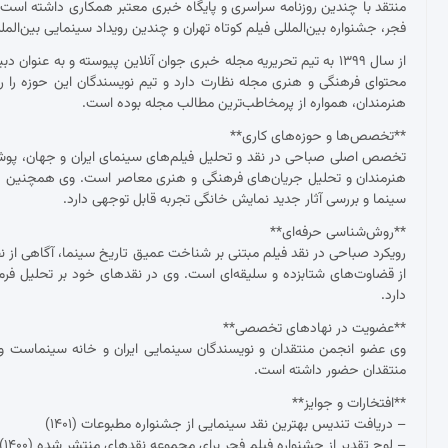
منتقد با چندین روزنامه سراسری و پایگاه خبری معتبر همکاری داشته ا
فجر، جشنواره بین‌المللی فیلم کوتاه تهران و چندین رویداد سینمایی بین‌ال
از سال ۱۳۹۹ به تیم تحریریه مجله خبری جوان آنلاین پیوسته و به عنو
محتوای فرهنگی و هنری مجله نظارت دارد و تیم نویسندگان این حوزه را ر
هنرمندان، همواره از پرمخاطب‌ترین مطالب مجله بوده است.
**تخصص‌ها و حوزه‌های کاری**
تخصص اصلی صباحی در نقد و تحلیل فیلم‌های سینمای ایران و جهان، پوشش ج
هنرمندان و تحلیل جریان‌های فرهنگی و هنری معاصر است. وی همچنین د
سینما و بررسی آثار جدید نمایش خانگی تجربه قابل توجهی دارد.
**روش‌شناسی حرفه‌ای**
رویکرد صباحی در نقد فیلم مبتنی بر شناخت عمیق تاریخ سینما، آگاهی از نظ
از قضاوت‌های شتابزده و سلیقه‌ای است. وی در نقدهای خود بر تحلیل فرم و مح
دارد.
**عضویت در نهادهای تخصصی**
وی عضو انجمن منتقدان و نویسندگان سینمایی ایران و خانه سینماست و 
منتقدان حضور داشته است.
**افتخارات و جوایز**
– دریافت تندیس بهترین نقد سینمایی از جشنواره مطبوعات (۱۴۰۱)
– لوح تقدیر از جشنواره فیلم فجر برای مجموعه نقدهای منتشر شده (۱۴۰۰)