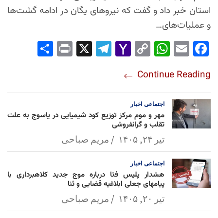
استان خبر داد و گفت که نیروهای یگان در ادامه گشت‌ها
و عملیات‌های…
Sha
Pri
X
Tel
Yah
Co
Wh
Em
Fac
re
nt
egr
oo
py
ats
ail
ebo
Continue Reading
am
Mai
Lin
Ap
ok
l
k
p
اجتماعی
اخبار
مهر و موم مرکز توزیع کود شیمیایی در یاسوج به علت
تقلب و گرانفروشی
تیر ۲۴, ۱۴۰۵
مریم صباحی
اجتماعی
اخبار
هشدار پلیس فتا درباره موج جدید کلاهبرداری با
پیامهای جعلی ابلاغیه قضایی و ثنا
تیر ۲۰, ۱۴۰۵
مریم صباحی