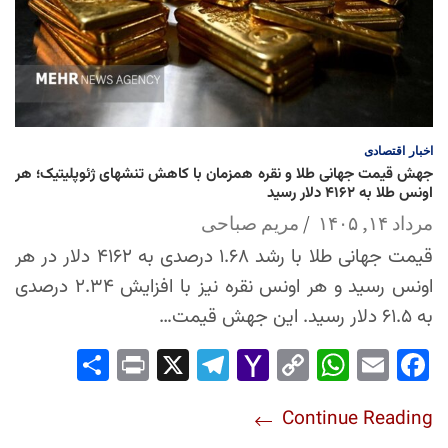
اخبار
اقتصادی
جهش قیمت جهانی طلا و نقره همزمان با کاهش تنشهای ژئوپلیتیک؛ هر
اونس طلا به ۴۱۶۲ دلار رسید
مرداد ۱۴, ۱۴۰۵
مریم صباحی
قیمت جهانی طلا با رشد ۱.۶۸ درصدی به ۴۱۶۲ دلار در هر
اونس رسید و هر اونس نقره نیز با افزایش ۲.۳۴ درصدی
به ۶۱.۵ دلار رسید. این جهش قیمت…
Sha
Pri
X
Tel
Yah
Co
Wh
Em
Fac
re
nt
egr
oo
py
ats
ail
ebo
Continue Reading
am
Mai
Lin
Ap
ok