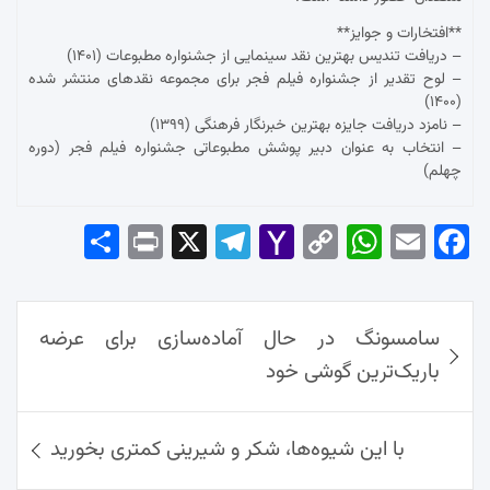
**افتخارات و جوایز**
– دریافت تندیس بهترین نقد سینمایی از جشنواره مطبوعات (۱۴۰۱)
– لوح تقدیر از جشنواره فیلم فجر برای مجموعه نقدهای منتشر شده
(۱۴۰۰)
– نامزد دریافت جایزه بهترین خبرنگار فرهنگی (۱۳۹۹)
– انتخاب به عنوان دبیر پوشش مطبوعاتی جشنواره فیلم فجر (دوره
چهلم)
Sha
Pri
X
Tel
Yah
Co
Wh
Em
Fac
re
nt
egr
oo
py
ats
ail
ebo
ok
راهبری
Ap
Lin
Mai
am
سامسونگ در حال آماده‌سازی برای عرضه
نوشته‌ها
p
k
l
باریک‌ترین گوشی خود
با این شیوه‌ها، شکر و شیرینی کمتری بخورید