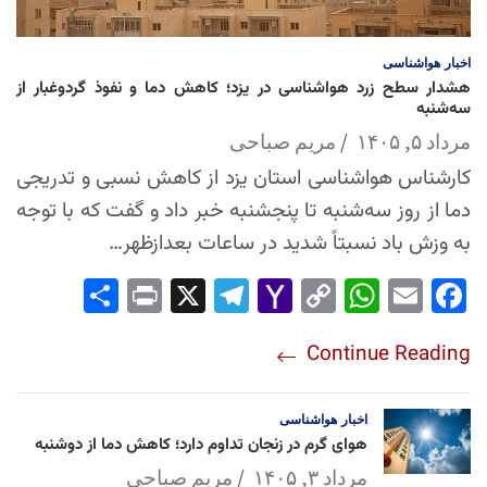
اخبار
هواشناسی
هشدار سطح زرد هواشناسی در یزد؛ کاهش دما و نفوذ گردوغبار از
سه‌شنبه
مرداد ۵, ۱۴۰۵
مریم صباحی
کارشناس هواشناسی استان یزد از کاهش نسبی و تدریجی
دما از روز سه‌شنبه تا پنجشنبه خبر داد و گفت که با توجه
به وزش باد نسبتاً شدید در ساعات بعدازظهر…
Sha
Pri
X
Tel
Yah
Co
Wh
Em
Fac
re
nt
egr
oo
py
ats
ail
ebo
Continue Reading
am
Mai
Lin
Ap
ok
l
k
p
اخبار
هواشناسی
هوای گرم در زنجان تداوم دارد؛ کاهش دما از دوشنبه
مرداد ۳, ۱۴۰۵
مریم صباحی