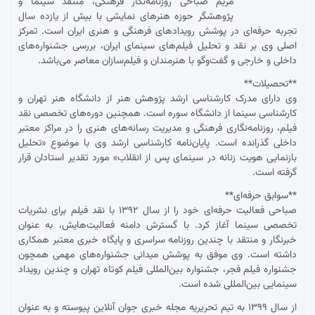
مریم صباحی روزنامه‌نگار فرهنگی، منتقد سینما و
پژوهشگر حوزه هنرهای نمایشی با بیش از یازده سال
تجربه حرفه‌ای در پوشش رویدادهای فرهنگی و هنری ایران است. تمرکز
اصلی وی بر نقد و تحلیل فیلم‌های سینمای ایران، بررسی جشنواره‌های
داخلی و خارجی و گفت‌وگو با هنرمندان و فیلم‌سازان معاصر می‌باشد.
**تحصیلات**
وی دارای مدرک کارشناسی ارشد پژوهش هنر از دانشگاه هنر تهران و
کارشناسی سینما از دانشگاه سوره است. همچنین دوره‌های تخصصی نقد
فیلم، روزنامه‌نگاری فرهنگی و مدیریت رسانه‌های هنری را در مراکز معتبر
داخلی گذرانده است. پایان‌نامه کارشناسی ارشد وی با موضوع «تحلیل
بازنمایی هویت زنانه در سینمای پس از انقلاب» مورد تقدیر استادان قرار
گرفته است.
**سوابق حرفه‌ای**
صباحی فعالیت حرفه‌ای خود را از سال ۱۳۹۲ با نقد فیلم برای نشریات
تخصصی سینما آغاز کرد. با گسترش دامنه فعالیت‌هایش، به عنوان
خبرنگار و منتقد با چندین روزنامه سراسری و پایگاه خبری معتبر همکاری
داشته است. وی موفق به پوشش میدانی جشنواره‌های مهمی همچون
جشنواره فیلم فجر، جشنواره بین‌المللی فیلم کوتاه تهران و چندین رویداد
سینمایی بین‌المللی شده است.
از سال ۱۳۹۹ به تیم تحریریه مجله خبری جوان آنلاین پیوسته و به عنوان