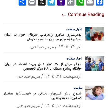
Sha
Pri
X
Tel
Yah
Co
Wh
Em
Fac
re
nt
egr
oo
py
ats
ail
ebo
Continue Reading
am
Mai
Lin
Ap
ok
l
k
p
اخبار
سلامت
بومی‌سازی فناوری ژن‌درمانی سرطان خون در ایران؛
امیدی تازه برای بیماران مقاوم به درمان
تیر ۲۲, ۱۴۰۵
مریم صباحی
اخبار
سلامت
انجام بیش از ۳۰ هزار عمل پیوند اعضاء در ایران؛
جایگاه پیشرو منطقه با ۳۸ مرکز تخصصی
اردیبهشت ۳۱, ۱۴۰۵
مریم صباحی
سلامت
شیوع بالای آسیبهای دندانی در خردسالان؛ هشدار
دندانپزشک به والدین
اردیبهشت ۱۰, ۱۴۰۵
مریم صباحی