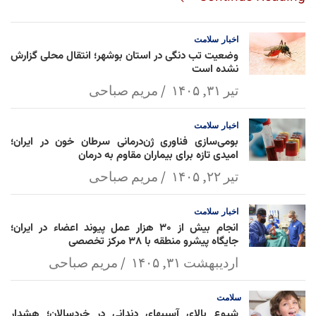
am
Mai
Lin
Ap
ok
l
k
p
اخبار
سلامت
وضعیت تب دنگی در استان بوشهر؛ انتقال محلی گزارش
نشده است
تیر ۳۱, ۱۴۰۵
مریم صباحی
اخبار
سلامت
بومی‌سازی فناوری ژن‌درمانی سرطان خون در ایران؛
امیدی تازه برای بیماران مقاوم به درمان
تیر ۲۲, ۱۴۰۵
مریم صباحی
اخبار
سلامت
انجام بیش از ۳۰ هزار عمل پیوند اعضاء در ایران؛
جایگاه پیشرو منطقه با ۳۸ مرکز تخصصی
اردیبهشت ۳۱, ۱۴۰۵
مریم صباحی
سلامت
شیوع بالای آسیبهای دندانی در خردسالان؛ هشدار