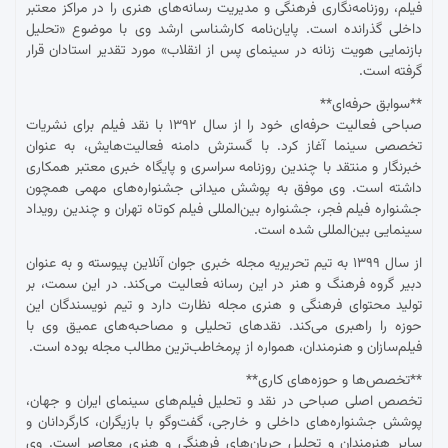
فیلم، روزنامه‌نگاری فرهنگی و مدیریت رسانه‌های هنری را در مراکز معتبر
داخلی گذرانده است. پایان‌نامه کارشناسی ارشد وی با موضوع «تحلیل
بازنمایی هویت زنانه در سینمای پس از انقلاب» مورد تقدیر استادان قرار
گرفته است.
**سوابق حرفه‌ای**
صباحی فعالیت حرفه‌ای خود را از سال ۱۳۹۲ با نقد فیلم برای نشریات
تخصصی سینما آغاز کرد. با گسترش دامنه فعالیت‌هایش، به عنوان
خبرنگار و منتقد با چندین روزنامه سراسری و پایگاه خبری معتبر همکاری
داشته است. وی موفق به پوشش میدانی جشنواره‌های مهمی همچون
جشنواره فیلم فجر، جشنواره بین‌المللی فیلم کوتاه تهران و چندین رویداد
سینمایی بین‌المللی شده است.
از سال ۱۳۹۹ به تیم تحریریه مجله خبری جوان آنلاین پیوسته و به عنوان
دبیر گروه فرهنگ و هنر در این رسانه فعالیت می‌کند. در این سمت، بر
تولید محتوای فرهنگی و هنری مجله نظارت دارد و تیم نویسندگان این
حوزه را راهبری می‌کند. نقدهای تحلیلی و مصاحبه‌های عمیق وی با
فیلم‌سازان و هنرمندان، همواره از پرمخاطب‌ترین مطالب مجله بوده است.
**تخصص‌ها و حوزه‌های کاری**
تخصص اصلی صباحی در نقد و تحلیل فیلم‌های سینمای ایران و جهان،
پوشش جشنواره‌های داخلی و خارجی، گفت‌وگو با بازیگران، کارگردانان و
سایر هنرمندان و تحلیل جریان‌های فرهنگی و هنری معاصر است. وی