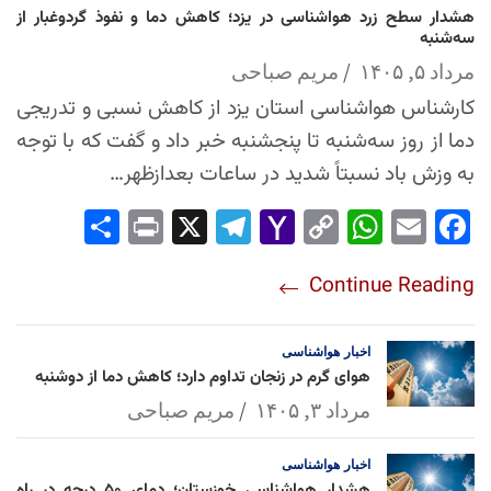
هشدار سطح زرد هواشناسی در یزد؛ کاهش دما و نفوذ گردوغبار از
سه‌شنبه
مرداد ۵, ۱۴۰۵
مریم صباحی
کارشناس هواشناسی استان یزد از کاهش نسبی و تدریجی
دما از روز سه‌شنبه تا پنجشنبه خبر داد و گفت که با توجه
به وزش باد نسبتاً شدید در ساعات بعدازظهر…
Sha
Pri
X
Tel
Yah
Co
Wh
Em
Fac
re
nt
egr
oo
py
ats
ail
ebo
Continue Reading
am
Mai
Lin
Ap
ok
l
k
p
اخبار
هواشناسی
هوای گرم در زنجان تداوم دارد؛ کاهش دما از دوشنبه
مرداد ۳, ۱۴۰۵
مریم صباحی
اخبار
هواشناسی
هشدار هواشناسی خوزستان؛ دمای ۵۰ درجه در راه