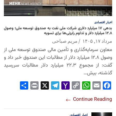
اخبار
اقتصادی
بدهی ۱۷ میلیارد دلاری شرکت ملی نفت به صندوق توسعه ملی؛ وصول
۱۲.۸ میلیارد دلار و تداوم رایزنی‌ها برای تسویه
مرداد ۱۷, ۱۴۰۵
مریم صباحی
معاون سرمایه‌گذاری و تأمین مالی صندوق توسعه ملی از
وصول ۱۲.۸ میلیارد دلار از مطالبات این صندوق خبر داد و
گفت: از مجموع ۲۲.۳ میلیارد دلار مطالبات سررسید
گذشته، بیش…
Sha
Pri
X
Tel
Yah
Co
Wh
Em
Fac
re
nt
egr
oo
py
ats
ail
ebo
Continue Reading
am
Mai
Lin
Ap
ok
l
k
p
اخبار
اقتصادی