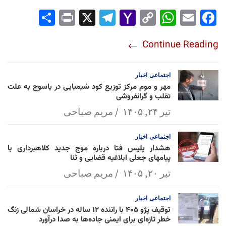
Sha
Pri
X
Tel
Yah
Co
Wh
Em
Fac
re
nt
egr
oo
py
ats
ail
ebo
Continue Reading
am
Mai
Lin
Ap
ok
l
k
p
اجتماعی
اخبار
مهر و موم مرکز توزیع کود شیمیایی در یاسوج به علت
تقلب و گرانفروشی
تیر ۲۴, ۱۴۰۵
مریم صباحی
اجتماعی
اخبار
هشدار پلیس فتا درباره موج جدید کلاهبرداری با
پیامهای جعلی ابلاغیه قضایی و ثنا
تیر ۲۰, ۱۴۰۵
مریم صباحی
اجتماعی
اخبار
توقیف پژو ۴۰۵ با راننده ۱۲ ساله در خراسان شمالی زنگ
خطر تازه‌ای برای ایمنی جاده‌ها به صدا درآورد