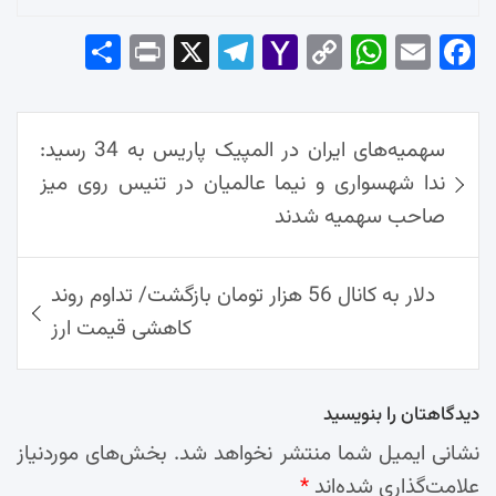
Sha
Pri
X
Tel
Yah
Co
Wh
Em
Fac
re
nt
egr
oo
py
ats
ail
ebo
ok
راهبری
Ap
Lin
Mai
am
سهمیه‌های ایران در المپیک پاریس به 34 رسید:
نوشته‌ها
p
k
l
ندا شهسواری و نیما عالمیان در تنیس روی میز
صاحب سهمیه شدند
دلار به کانال 56 هزار تومان بازگشت/ تداوم روند
کاهشی قیمت ارز
دیدگاهتان را بنویسید
نشانی ایمیل شما منتشر نخواهد شد.
بخش‌های موردنیاز
علامت‌گذاری شده‌اند
*