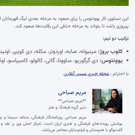
این تساوی، کار یوونتوس را برای صعود به مرحله بعدی لیگ قهرمانان ار
پیروزی باشد تا بتواند به مرحله حذفی این رقابت‌ها صعود کند.
ترکیب دو تیم:
کلوب بروژ:
مینیوله، صابه، اوردونز، مکله، دی کویپر، اونید
یوونتوس:
دی گرگوریو، ساوونا، گاتی، کالولو، کامبیاسو، لوکا
با احترام ،
مجله خبری مسیر آنلاین
مریم صباحی
**مریم صباحی**
دبیر گروه فرهنگ و هنر
مریم صباحی روزنامه‌نگار فرهنگی، منتقد سینما و 
پوشش رویدادهای فرهنگی و هنری ایران است. تمرکز اصلی وی بر نقد و ت
گفت‌وگو با هنرمندان و فیلم‌سازان معاصر می‌باشد.