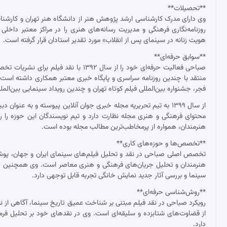
**تحصیلات**
وی دارای مدرک کارشناسی ارشد پژوهش هنر از دانشگاه هنر تهران و کارش
روزنامه‌نگاری فرهنگی و مدیریت رسانه‌های هنری را در مراکز معتبر داخلی
هویت زنانه در سینمای پس از انقلاب» مورد تقدیر استادان قرار گرفته است.
**سوابق حرفه‌ای**
صباحی فعالیت حرفه‌ای خود را از سال ۱۳۹۲
منتقد با چندین روزنامه سراسری و پایگاه خبری معتبر همکاری داشته ا
فجر، جشنواره بین‌المللی فیلم کوتاه تهران و چندین رویداد سینمایی بین‌ال
از سال ۱۳۹۹ به تیم تحریریه مجله خبری جوان آنلاین پیوسته و به عنو
محتوای فرهنگی و هنری مجله نظارت دارد و تیم نویسندگان این حوزه را ر
هنرمندان، همواره از پرمخاطب‌ترین مطالب مجله بوده است.
**تخصص‌ها و حوزه‌های کاری**
تخصص اصلی صباحی در نقد و تحلیل فیلم‌های سینمای ایران و جهان، پوشش ج
هنرمندان و تحلیل جریان‌های فرهنگی و هنری معاصر است. وی همچنین د
سینما و بررسی آثار جدید نمایش خانگی تجربه قابل توجهی دارد.
**روش‌شناسی حرفه‌ای**
رویکرد صباحی در نقد فیلم مبتنی بر شناخت عمیق تاریخ سینما، آگاهی از نظ
از قضاوت‌های شتابزده و سلیقه‌ای است. وی در نقدهای خود بر تحلیل فرم و مح
دارد.