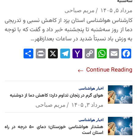
سه‌شنبه
مرداد ۵, ۱۴۰۵
مریم صباحی
کارشناس هواشناسی استان یزد از کاهش نسبی و تدریجی
دما از روز سه‌شنبه تا پنجشنبه خبر داد و گفت که با توجه
به وزش باد نسبتاً شدید در ساعات بعدازظهر…
Sha
Pri
X
Tel
Yah
Co
Wh
Em
Fac
re
nt
egr
oo
py
ats
ail
ebo
Continue Reading
am
Mai
Lin
Ap
ok
l
k
p
اخبار
هواشناسی
هوای گرم در زنجان تداوم دارد؛ کاهش دما از دوشنبه
مرداد ۳, ۱۴۰۵
مریم صباحی
اخبار
هواشناسی
هشدار هواشناسی خوزستان؛ دمای ۵۰ درجه در راه
استان است