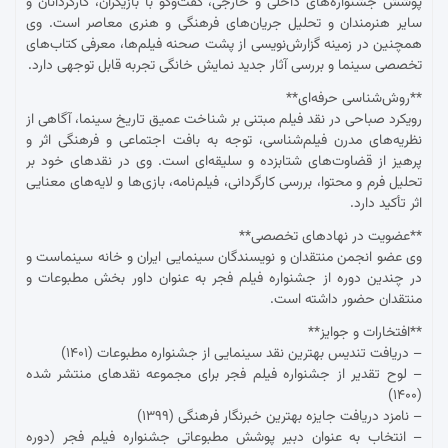
پوشش جشنواره‌های داخلی و خارجی، گفت‌وگو با بازیگران، کارگردانان و
سایر هنرمندان و تحلیل جریان‌های فرهنگی و هنری معاصر است. وی
همچنین در زمینه گزارش‌نویسی از پشت صحنه فیلم‌ها، معرفی کتاب‌های
تخصصی سینما و بررسی آثار جدید نمایش خانگی تجربه قابل توجهی دارد.
**روش‌شناسی حرفه‌ای**
رویکرد صباحی در نقد فیلم مبتنی بر شناخت عمیق تاریخ سینما، آگاهی از
نظریه‌های مدرن فیلم‌شناسی، توجه به بافت اجتماعی و فرهنگی اثر و
پرهیز از قضاوت‌های شتابزده و سلیقه‌ای است. وی در نقدهای خود بر
تحلیل فرم و محتوا، بررسی کارگردانی، فیلم‌نامه، بازی‌ها و لایه‌های معنایی
اثر تأکید دارد.
**عضویت در نهادهای تخصصی**
وی عضو انجمن منتقدان و نویسندگان سینمایی ایران و خانه سینماست و
در چندین دوره از جشنواره فیلم فجر به عنوان داور بخش مطبوعات و
منتقدان حضور داشته است.
**افتخارات و جوایز**
– دریافت تندیس بهترین نقد سینمایی از جشنواره مطبوعات (۱۴۰۱)
– لوح تقدیر از جشنواره فیلم فجر برای مجموعه نقدهای منتشر شده
(۱۴۰۰)
– نامزد دریافت جایزه بهترین خبرنگار فرهنگی (۱۳۹۹)
– انتخاب به عنوان دبیر پوشش مطبوعاتی جشنواره فیلم فجر (دوره