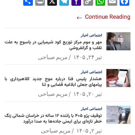
Sha
Pri
X
Tel
Yah
Co
Wh
Em
Fac
re
nt
egr
oo
py
ats
ail
ebo
Continue Reading
am
Mai
Lin
Ap
ok
l
k
p
اجتماعی
اخبار
مهر و موم مرکز توزیع کود شیمیایی در یاسوج به علت
تقلب و گرانفروشی
تیر ۲۴, ۱۴۰۵
مریم صباحی
اجتماعی
اخبار
هشدار پلیس فتا درباره موج جدید کلاهبرداری با
پیامهای جعلی ابلاغیه قضایی و ثنا
تیر ۲۰, ۱۴۰۵
مریم صباحی
اجتماعی
اخبار
توقیف پژو ۴۰۵ با راننده ۱۲ ساله در خراسان شمالی زنگ
خطر تازه‌ای برای ایمنی جاده‌ها به صدا درآورد
تیر ۲, ۱۴۰۵
مریم صباحی