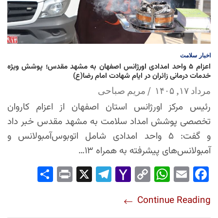
اخبار
سلامت
اعزام ۵ واحد امدادی اورژانس اصفهان به مشهد مقدس؛ پوشش ویژه
خدمات درمانی زائران در ایام شهادت امام رضا(ع)
مرداد ۱۷, ۱۴۰۵
مریم صباحی
رئیس مرکز اورژانس استان اصفهان از اعزام کاروان
تخصصی پوشش امداد سلامت به مشهد مقدس خبر داد
و گفت: ۵ واحد امدادی شامل اتوبوس‌آمبولانس و
آمبولانس‌های پیشرفته به همراه ۱۳…
Sha
Pri
X
Tel
Yah
Co
Wh
Em
Fac
re
nt
egr
oo
py
ats
ail
ebo
Continue Reading
am
Mai
Lin
Ap
ok