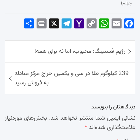
چهلم)
Sha
Pri
X
Tel
Yah
Co
Wh
Em
Fac
re
nt
egr
oo
py
ats
ail
ebo
ok
راهبری
Ap
Lin
Mai
am
رژیم فستینگ: محبوب، اما نه برای همه!
نوشته‌ها
p
k
l
239 کیلوگرم طلا در سی و یکمین حراج مرکز مبادله
به فروش رسید
دیدگاهتان را بنویسید
نشانی ایمیل شما منتشر نخواهد شد.
بخش‌های موردنیاز
علامت‌گذاری شده‌اند
*