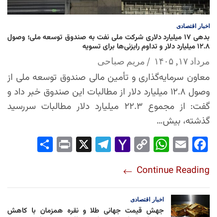
اخبار
اقتصادی
بدهی ۱۷ میلیارد دلاری شرکت ملی نفت به صندوق توسعه ملی؛ وصول
۱۲.۸ میلیارد دلار و تداوم رایزنی‌ها برای تسویه
مرداد ۱۷, ۱۴۰۵
مریم صباحی
معاون سرمایه‌گذاری و تأمین مالی صندوق توسعه ملی از
وصول ۱۲.۸ میلیارد دلار از مطالبات این صندوق خبر داد و
گفت: از مجموع ۲۲.۳ میلیارد دلار مطالبات سررسید
گذشته، بیش…
Sha
Pri
X
Tel
Yah
Co
Wh
Em
Fac
re
nt
egr
oo
py
ats
ail
ebo
Continue Reading
am
Mai
Lin
Ap
ok
l
k
p
اخبار
اقتصادی
جهش قیمت جهانی طلا و نقره همزمان با کاهش