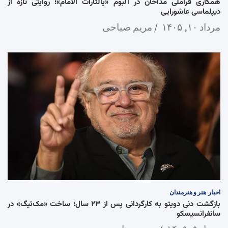
همکاری فراملی مداحان در آلبوم «یالثارات الامام»؛ روایتی تازه از
دیپلماسی عاشورایی
مرداد ۱۰, ۱۴۰۵
مریم صباحی
اخبار
هنر و هنرمندان
بازگشت دنی دویتو به کارگردانی پس از ۲۳ سال؛ ساخت «مک‌تیگ» در
سانفرانسیسکو