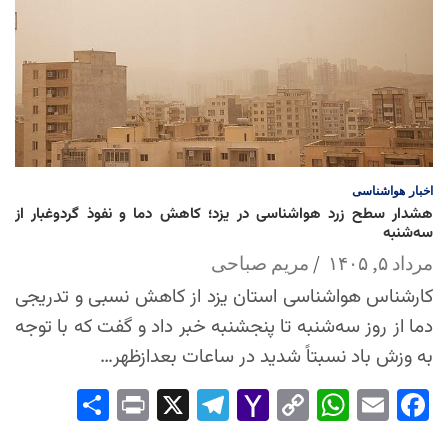
اخبار
هواشناسی
هشدار سطح زرد هواشناسی در یزد؛ کاهش دما و نفوذ گردوغبار از
سه‌شنبه
مرداد ۵, ۱۴۰۵
مریم صباحی
کارشناس هواشناسی استان یزد از کاهش نسبی و تدریجی
دما از روز سه‌شنبه تا پنجشنبه خبر داد و گفت که با توجه
به وزش باد نسبتاً شدید در ساعات بعدازظهر…
Sha
Pri
X
Tel
Yah
Co
Wh
Em
Fac
re
nt
egr
oo
py
ats
ail
ebo