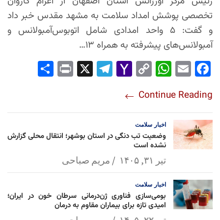
رئیس مرکز اورژانس استان اصفهان از اعزام کاروان
تخصصی پوشش امداد سلامت به مشهد مقدس خبر داد
و گفت: ۵ واحد امدادی شامل اتوبوس‌آمبولانس و
آمبولانس‌های پیشرفته به همراه ۱۳…
Sha
Pri
X
Tel
Yah
Co
Wh
Em
Fac
re
nt
egr
oo
py
ats
ail
ebo
Continue Reading
am
Mai
Lin
Ap
ok
l
k
p
اخبار
سلامت
وضعیت تب دنگی در استان بوشهر؛ انتقال محلی گزارش
نشده است
تیر ۳۱, ۱۴۰۵
مریم صباحی
اخبار
سلامت
بومی‌سازی فناوری ژن‌درمانی سرطان خون در ایران؛
امیدی تازه برای بیماران مقاوم به درمان