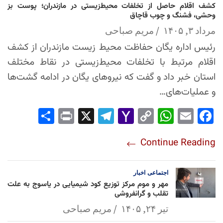
کشف اقلام حاصل از تخلفات محیط‌زیستی در مازندران؛ پوست بز
وحشی، فشنگ و چوب قاچاق
مرداد ۳, ۱۴۰۵
مریم صباحی
رئیس اداره یگان حفاظت محیط زیست مازندران از کشف
اقلام مرتبط با تخلفات محیط‌زیستی در نقاط مختلف
استان خبر داد و گفت که نیروهای یگان در ادامه گشت‌ها
و عملیات‌های…
Sha
Pri
X
Tel
Yah
Co
Wh
Em
Fac
re
nt
egr
oo
py
ats
ail
ebo
Continue Reading
am
Mai
Lin
Ap
ok
l
k
p
اجتماعی
اخبار
مهر و موم مرکز توزیع کود شیمیایی در یاسوج به علت
تقلب و گرانفروشی
تیر ۲۴, ۱۴۰۵
مریم صباحی