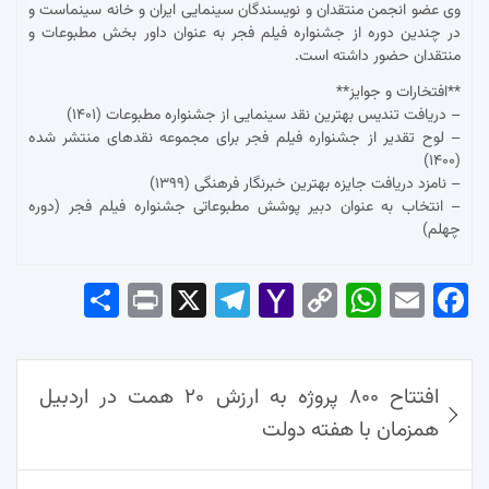
وی عضو انجمن منتقدان و نویسندگان سینمایی ایران و خانه سینماست و
در چندین دوره از جشنواره فیلم فجر به عنوان داور بخش مطبوعات و
منتقدان حضور داشته است.
**افتخارات و جوایز**
– دریافت تندیس بهترین نقد سینمایی از جشنواره مطبوعات (۱۴۰۱)
– لوح تقدیر از جشنواره فیلم فجر برای مجموعه نقدهای منتشر شده
(۱۴۰۰)
– نامزد دریافت جایزه بهترین خبرنگار فرهنگی (۱۳۹۹)
– انتخاب به عنوان دبیر پوشش مطبوعاتی جشنواره فیلم فجر (دوره
چهلم)
Sha
Pri
X
Tel
Yah
Co
Wh
Em
Fac
re
nt
egr
oo
py
ats
ail
ebo
ok
راهبری
Ap
Lin
Mai
am
افتتاح ۸۰۰ پروژه به ارزش ۲۰ همت در اردبیل
نوشته‌ها
p
k
l
همزمان با هفته دولت