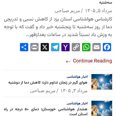
سه‌شنبه
مرداد ۵, ۱۴۰۵
مریم صباحی
کارشناس هواشناسی استان یزد از کاهش نسبی و تدریجی
دما از روز سه‌شنبه تا پنجشنبه خبر داد و گفت که با توجه
به وزش باد نسبتاً شدید در ساعات بعدازظهر…
Sha
Pri
X
Tel
Yah
Co
Wh
Em
Fac
re
nt
egr
oo
py
ats
ail
ebo
Continue Reading
am
Mai
Lin
Ap
ok
l
k
p
اخبار
هواشناسی
هوای گرم در زنجان تداوم دارد؛ کاهش دما از دوشنبه
مرداد ۳, ۱۴۰۵
مریم صباحی
اخبار
هواشناسی
هشدار هواشناسی خوزستان؛ دمای ۵۰ درجه در راه
استان است