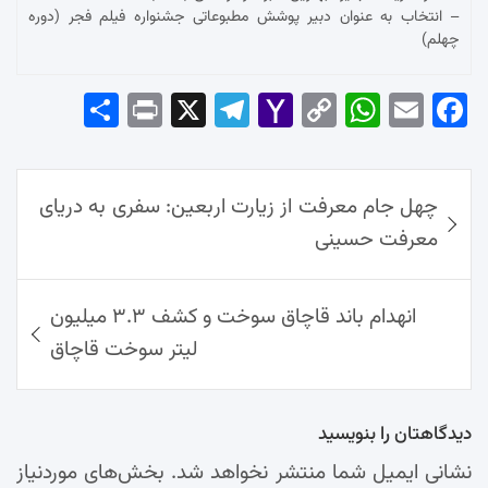
– انتخاب به عنوان دبیر پوشش مطبوعاتی جشنواره فیلم فجر (دوره
چهلم)
Sha
Pri
X
Tel
Yah
Co
Wh
Em
Fac
re
nt
egr
oo
py
ats
ail
ebo
ok
راهبری
Ap
Lin
Mai
am
چهل جام معرفت از زیارت اربعین: سفری به دریای
نوشته‌ها
p
k
l
معرفت حسینی
انهدام باند قاچاق سوخت و کشف ۳.۳ میلیون
لیتر سوخت قاچاق
دیدگاهتان را بنویسید
نشانی ایمیل شما منتشر نخواهد شد.
بخش‌های موردنیاز