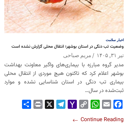
اخبار
سلامت
وضعیت تب دنگی در استان بوشهر؛ انتقال محلی گزارش نشده است
تیر ۳۱, ۱۴۰۵
مریم صباحی
مدیر گروه مبارزه با بیماری‌های واگیر معاونت بهداشت
بوشهر اعلام کرد که تاکنون هیچ موردی از انتقال محلی
بیماری تب دنگی در استان شناسایی نشده و موارد
ثبت‌شده در سال…
Sha
Pri
X
Tel
Yah
Co
Wh
Em
Fac
re
nt
egr
oo
py
ats
ail
ebo
Continue Reading
am
Mai
Lin
Ap
ok