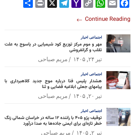
Sha
Pri
X
Tel
Yah
Co
Wh
Em
Fac
re
nt
egr
oo
py
ats
ail
ebo
Continue Reading
am
Mai
Lin
Ap
ok
l
k
p
اجتماعی
اخبار
مهر و موم مرکز توزیع کود شیمیایی در یاسوج به علت
تقلب و گرانفروشی
تیر ۲۴, ۱۴۰۵
مریم صباحی
اجتماعی
اخبار
هشدار پلیس فتا درباره موج جدید کلاهبرداری با
پیامهای جعلی ابلاغیه قضایی و ثنا
تیر ۲۰, ۱۴۰۵
مریم صباحی
اجتماعی
اخبار
توقیف پژو ۴۰۵ با راننده ۱۲ ساله در خراسان شمالی زنگ
خطر تازه‌ای برای ایمنی جاده‌ها به صدا درآورد
تیر ۲, ۱۴۰۵
مریم صباحی