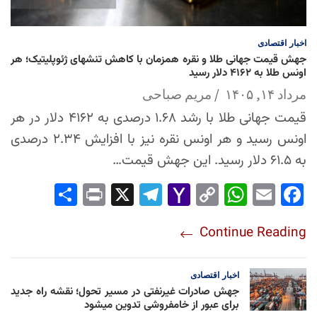
اخبار
اقتصادی
جهش قیمت جهانی طلا و نقره همزمان با کاهش تنشهای ژئوپلیتیک؛ هر
اونس طلا به ۴۱۶۲ دلار رسید
مرداد ۱۴, ۱۴۰۵
مریم صباحی
قیمت جهانی طلا با رشد ۱.۶۸ درصدی به ۴۱۶۲ دلار در هر
اونس رسید و هر اونس نقره نیز با افزایش ۲.۳۴ درصدی
به ۶۱.۵ دلار رسید. این جهش قیمت…
Sha
Pri
X
Tel
Yah
Co
Wh
Em
Fac
re
nt
egr
oo
py
ats
ail
ebo
Continue Reading
am
Mai
Lin
Ap
ok
l
k
p
اخبار
اقتصادی
جهش صادرات غیرنفتی در مسیر تحول؛ نقشه راه جدید
برای عبور از خامفروشی تدوین میشود