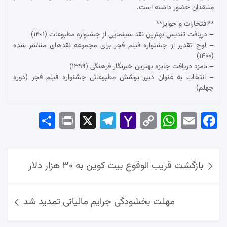
منتقدان حضور داشته است.
**افتخارات و جوایز**
– دریافت تندیس بهترین نقد سینمایی از جشنواره مطبوعات (۱۴۰۱)
– لوح تقدیر از جشنواره فیلم فجر برای مجموعه نقدهای منتشر شده
(۱۴۰۰)
– نامزد دریافت جایزه بهترین خبرنگار فرهنگی (۱۳۹۹)
– انتخاب به عنوان دبیر پوشش مطبوعاتی جشنواره فیلم فجر (دوره
چهلم)
Sha
Pri
X
Tel
Yah
Co
Wh
Em
Fac
re
nt
egr
oo
py
ats
ail
ebo
ok
راهبری
Ap
Lin
Mai
am
بازگشت قریب الوقوع بیت کوین به ۳۰ هزار دلار
نوشته‌ها
p
k
l
مهلت بخشودگی جرایم مالیاتی تمدید شد