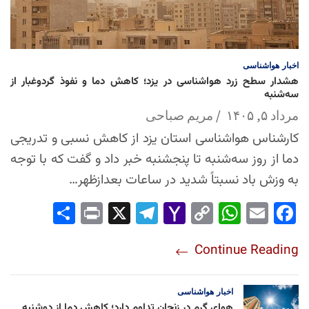
اخبار
هواشناسی
هشدار سطح زرد هواشناسی در یزد؛ کاهش دما و نفوذ گردوغبار از
سه‌شنبه
مرداد ۵, ۱۴۰۵
مریم صباحی
کارشناس هواشناسی استان یزد از کاهش نسبی و تدریجی
دما از روز سه‌شنبه تا پنجشنبه خبر داد و گفت که با توجه
به وزش باد نسبتاً شدید در ساعات بعدازظهر…
Sha
Pri
X
Tel
Yah
Co
Wh
Em
Fac
re
nt
egr
oo
py
ats
ail
ebo
Continue Reading
am
Mai
Lin
Ap
ok
l
k
p
اخبار
هواشناسی
هوای گرم در زنجان تداوم دارد؛ کاهش دما از دوشنبه