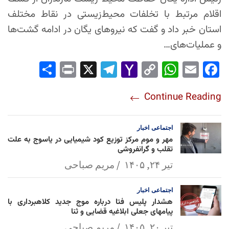
اقلام مرتبط با تخلفات محیط‌زیستی در نقاط مختلف
استان خبر داد و گفت که نیروهای یگان در ادامه گشت‌ها
و عملیات‌های…
Sha
Pri
X
Tel
Yah
Co
Wh
Em
Fac
re
nt
egr
oo
py
ats
ail
ebo
Continue Reading
am
Mai
Lin
Ap
ok
l
k
p
اجتماعی
اخبار
مهر و موم مرکز توزیع کود شیمیایی در یاسوج به علت
تقلب و گرانفروشی
تیر ۲۴, ۱۴۰۵
مریم صباحی
اجتماعی
اخبار
هشدار پلیس فتا درباره موج جدید کلاهبرداری با
پیامهای جعلی ابلاغیه قضایی و ثنا
تیر ۲۰, ۱۴۰۵
مریم صباحی