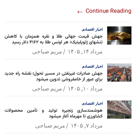
re
nt
egr
oo
py
ats
ail
ebo
Continue Reading
am
Mai
Lin
Ap
ok
l
k
p
اخبار
اقتصادی
جهش قیمت جهانی طلا و نقره همزمان با کاهش
تنشهای ژئوپلیتیک؛ هر اونس طلا به ۴۱۶۲ دلار رسید
مرداد ۱۴, ۱۴۰۵
مریم صباحی
اخبار
اقتصادی
جهش صادرات غیرنفتی در مسیر تحول؛ نقشه راه جدید
برای عبور از خامفروشی تدوین میشود
مرداد ۱۰, ۱۴۰۵
مریم صباحی
اخبار
اقتصادی
هوشمندسازی زنجیره تولید و تأمین محصولات
کشاورزی تا مهرماه آغاز میشود
مرداد ۷, ۱۴۰۵
مریم صباحی