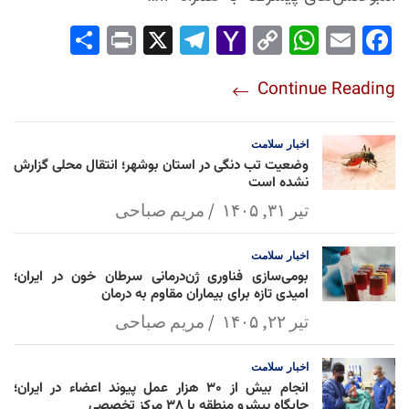
Sha
Pri
X
Tel
Yah
Co
Wh
Em
Fac
re
nt
egr
oo
py
ats
ail
ebo
Continue Reading
am
Mai
Lin
Ap
ok
l
k
p
اخبار
سلامت
وضعیت تب دنگی در استان بوشهر؛ انتقال محلی گزارش
نشده است
تیر ۳۱, ۱۴۰۵
مریم صباحی
اخبار
سلامت
بومی‌سازی فناوری ژن‌درمانی سرطان خون در ایران؛
امیدی تازه برای بیماران مقاوم به درمان
تیر ۲۲, ۱۴۰۵
مریم صباحی
اخبار
سلامت
انجام بیش از ۳۰ هزار عمل پیوند اعضاء در ایران؛
جایگاه پیشرو منطقه با ۳۸ مرکز تخصصی