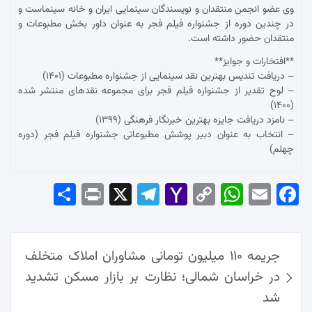
وی عضو انجمن منتقدان و نویسندگان سینمایی ایران و خانه سینماست و
در چندین دوره از جشنواره فیلم فجر به عنوان داور بخش مطبوعات و
منتقدان حضور داشته است.
**افتخارات و جوایز**
– دریافت تندیس بهترین نقد سینمایی از جشنواره مطبوعات (۱۴۰۱)
– لوح تقدیر از جشنواره فیلم فجر برای مجموعه نقدهای منتشر شده
(۱۴۰۰)
– نامزد دریافت جایزه بهترین خبرنگار فرهنگی (۱۳۹۹)
– انتخاب به عنوان دبیر پوشش مطبوعاتی جشنواره فیلم فجر (دوره
چهلم)
Sha
Pri
X
Tel
Yah
Co
Wh
Em
Fac
re
nt
egr
oo
py
ats
ail
ebo
ok
راهبری
Ap
Lin
Mai
am
جریمه ۱۱۰ میلیون تومانی مشاوران املاک متخلف
نوشته‌ها
p
k
l
در خراسان شمالی؛ نظارت بر بازار مسکن تشدید
شد