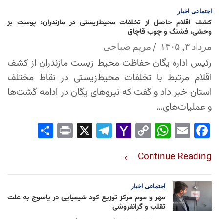
اجتماعی
اخبار
کشف اقلام حاصل از تخلفات محیط‌زیستی در مازندران؛ پوست بز
وحشی، فشنگ و چوب قاچاق
مرداد ۳, ۱۴۰۵
مریم صباحی
رئیس اداره یگان حفاظت محیط زیست مازندران از کشف
اقلام مرتبط با تخلفات محیط‌زیستی در نقاط مختلف
استان خبر داد و گفت که نیروهای یگان در ادامه گشت‌ها
و عملیات‌های…
Sha
Pri
X
Tel
Yah
Co
Wh
Em
Fac
re
nt
egr
oo
py
ats
ail
ebo
Continue Reading
am
Mai
Lin
Ap
ok
l
k
p
اجتماعی
اخبار
مهر و موم مرکز توزیع کود شیمیایی در یاسوج به علت
تقلب و گرانفروشی