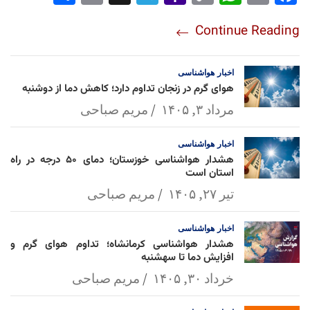
re
nt
egr
oo
py
ats
ail
ebo
Continue Reading
am
Mai
Lin
Ap
ok
l
k
p
اخبار
هواشناسی
هوای گرم در زنجان تداوم دارد؛ کاهش دما از دوشنبه
مرداد ۳, ۱۴۰۵
مریم صباحی
اخبار
هواشناسی
هشدار هواشناسی خوزستان؛ دمای ۵۰ درجه در راه
استان است
تیر ۲۷, ۱۴۰۵
مریم صباحی
اخبار
هواشناسی
هشدار هواشناسی کرمانشاه؛ تداوم هوای گرم و
افزایش دما تا سهشنبه
خرداد ۳۰, ۱۴۰۵
مریم صباحی