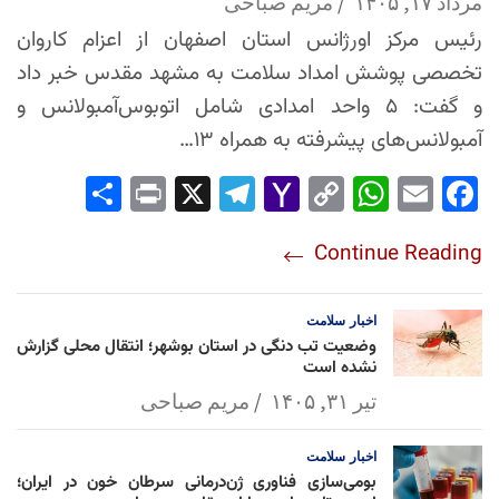
مرداد ۱۷, ۱۴۰۵
مریم صباحی
رئیس مرکز اورژانس استان اصفهان از اعزام کاروان
تخصصی پوشش امداد سلامت به مشهد مقدس خبر داد
و گفت: ۵ واحد امدادی شامل اتوبوس‌آمبولانس و
آمبولانس‌های پیشرفته به همراه ۱۳…
Sha
Pri
X
Tel
Yah
Co
Wh
Em
Fac
re
nt
egr
oo
py
ats
ail
ebo
Continue Reading
am
Mai
Lin
Ap
ok
l
k
p
اخبار
سلامت
وضعیت تب دنگی در استان بوشهر؛ انتقال محلی گزارش
نشده است
تیر ۳۱, ۱۴۰۵
مریم صباحی
اخبار
سلامت
بومی‌سازی فناوری ژن‌درمانی سرطان خون در ایران؛